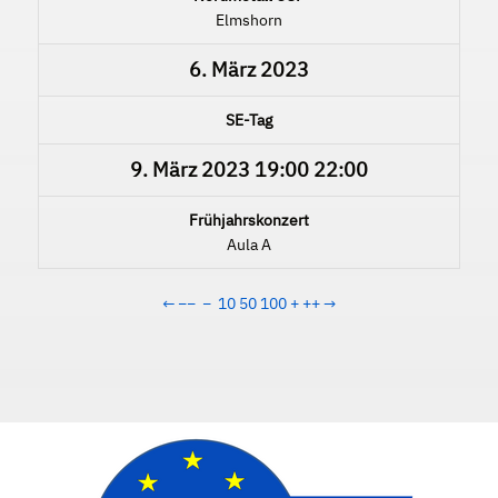
Elmshorn
6. März 2023
SE-Tag
9. März 2023
19:00
22:00
Frühjahrskonzert
Aula A
←
−−
−
10
50
100
+
++
→