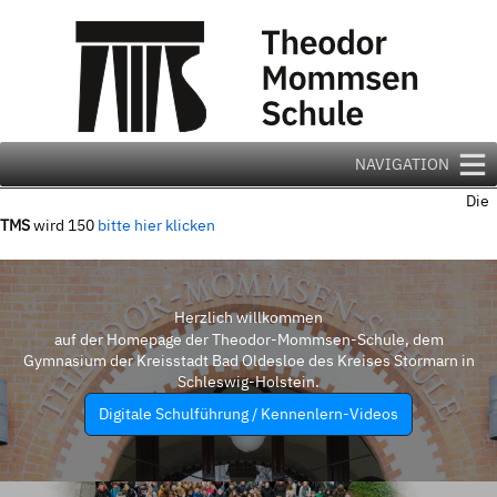
Zum
Inhalt
springen
NAVIGATION
Die
TMS
wird 150
bitte hier klicken
Herzlich willkommen
auf der Homepage der Theodor-Mommsen-Schule, dem
Gymnasium der Kreisstadt Bad Oldesloe des Kreises Stormarn in
Schleswig-Holstein.
Digitale Schulführung / Kennenlern-Videos