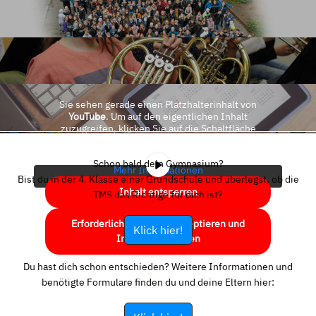
Sie sehen gerade einen Platzhalterinhalt von
YouTube
. Um auf den eigentlichen Inhalt
zuzugreifen, klicken Sie auf die Schaltfläche
unten. Bitte beachten Sie, dass dabei Daten an
Drittanbieter weitergegeben werden.
Schon bald dein Gymnasium?
Mehr Informationen
Bist du in der 4. Klasse einer Grundschule und überlegst, ob die
Inhalt entsperren
TMS das Richtige für dich ist?
Erforderlichen Service akzeptieren und
Klick hier!
Inhalte entsperren
Du hast dich schon entschieden? Weitere Informationen und
benötigte Formulare finden du und deine Eltern hier: