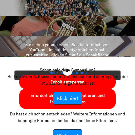
Sie sehen gerade einen Platzhalterinhalt von
YouTube
. Um auf den eigentlichen Inhalt
zuzugreifen, klicken Sie auf die Schaltfläche
unten. Bitte beachten Sie, dass dabei Daten an
Drittanbieter weitergegeben werden.
Schon bald dein Gymnasium?
Mehr Informationen
Bist du in der 4. Klasse einer Grundschule und überlegst, ob die
Inhalt entsperren
TMS das Richtige für dich ist?
Erforderlichen Service akzeptieren und
Klick hier!
Inhalte entsperren
Du hast dich schon entschieden? Weitere Informationen und
benötigte Formulare finden du und deine Eltern hier: