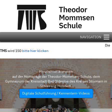
Zum
Inhalt
springen
NAVIGATION
Die
TMS
wird 150
bitte hier klicken
Herzlich willkommen
auf der Homepage der Theodor-Mommsen-Schule, dem
Gymnasium der Kreisstadt Bad Oldesloe des Kreises Stormarn in
Schleswig-Holstein.
Digitale Schulführung / Kennenlern-Videos