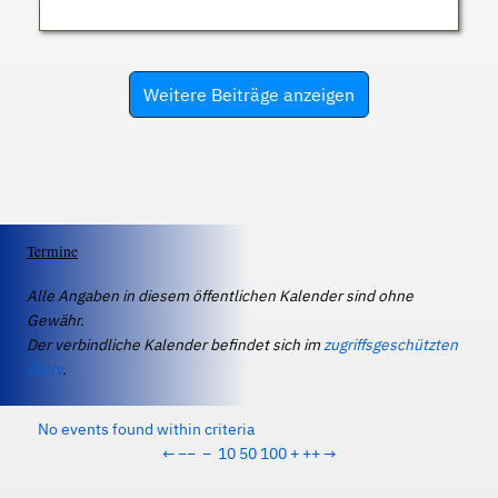
Weitere Beiträge anzeigen
Termine
Alle Angaben in diesem öffentlichen Kalender sind ohne
Gewähr.
Der verbindliche Kalender befindet sich im
zugriffsgeschützten
IServ
.
No events found within criteria
←
−−
−
10
50
100
+
++
→