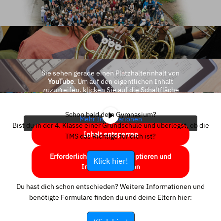
Sie sehen gerade einen Platzhalterinhalt von
YouTube
. Um auf den eigentlichen Inhalt
zuzugreifen, klicken Sie auf die Schaltfläche
unten. Bitte beachten Sie, dass dabei Daten an
Drittanbieter weitergegeben werden.
Schon bald dein Gymnasium?
Mehr Informationen
Bist du in der 4. Klasse einer Grundschule und überlegst, ob die
Inhalt entsperren
TMS das Richtige für dich ist?
Erforderlichen Service akzeptieren und
Klick hier!
Inhalte entsperren
Du hast dich schon entschieden? Weitere Informationen und
benötigte Formulare finden du und deine Eltern hier: