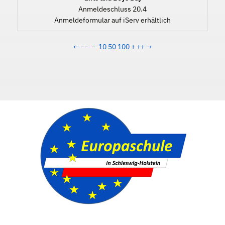
Anmeldeschluss 20.4
Anmeldeformular auf iServ erhältlich
←
−−
−
10
50
100
+
++
→