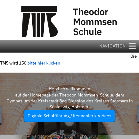
Zum
Inhalt
springen
NAVIGATION
Die
TMS
wird 150
bitte hier klicken
Herzlich willkommen
auf der Homepage der Theodor-Mommsen-Schule, dem
Gymnasium der Kreisstadt Bad Oldesloe des Kreises Stormarn in
Schleswig-Holstein.
Digitale Schulführung / Kennenlern-Videos