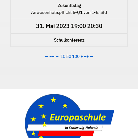
Zukunftstag
Anwesenhetispflicht 5-Q1 von 1-6. Std
31. Mai 2023
19:00
20:30
Schulkonferenz
←
−−
−
10
50
100
+
++
→