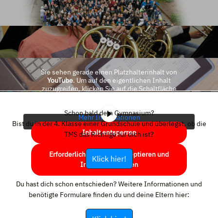
Sie sehen gerade einen Platzhalterinhalt von
YouTube
. Um auf den eigentlichen Inhalt
zuzugreifen, klicken Sie auf die Schaltfläche
unten. Bitte beachten Sie, dass dabei Daten an
Drittanbieter weitergegeben werden.
Schon bald dein Gymnasium?
Mehr Informationen
Bist du in der 4. Klasse einer Grundschule und überlegst, ob die
Inhalt entsperren
TMS das Richtige für dich ist?
Erforderlichen Service akzeptieren und
Klick hier!
Inhalte entsperren
Du hast dich schon entschieden? Weitere Informationen und
benötigte Formulare finden du und deine Eltern hier: