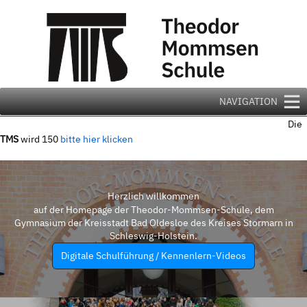
Zum
Inhalt
springen
NAVIGATION
Die
TMS
wird 150
bitte hier klicken
Herzlich willkommen
auf der Homepage der Theodor-Mommsen-Schule, dem
Gymnasium der Kreisstadt Bad Oldesloe des Kreises Stormarn in
Schleswig-Holstein.
Digitale Schulführung / Kennenlern-Videos