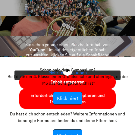
Sie sehen gerade einen Platzhalterinhalt von
YouTube
. Um auf den eigentlichen Inhalt
zuzugreifen, klicken Sie auf die Schaltfläche
unten. Bitte beachten Sie, dass dabei Daten an
Drittanbieter weitergegeben werden.
Schon bald dein Gymnasium?
Mehr Informationen
Bist du in der 4. Klasse einer Grundschule und überlegst, ob die
Inhalt entsperren
TMS das Richtige für dich ist?
Erforderlichen Service akzeptieren und
Klick hier!
Inhalte entsperren
Du hast dich schon entschieden? Weitere Informationen und
benötigte Formulare finden du und deine Eltern hier: