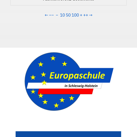
←
−−
−
10
50
100
+
++
→