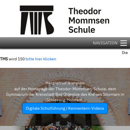
Zum
Inhalt
springen
NAVIGATION
Die
TMS
wird 150
bitte hier klicken
Herzlich willkommen
auf der Homepage der Theodor-Mommsen-Schule, dem
Gymnasium der Kreisstadt Bad Oldesloe des Kreises Stormarn in
Schleswig-Holstein.
Digitale Schulführung / Kennenlern-Videos