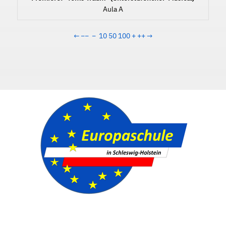
Aula A
←
−−
−
10
50
100
+
++
→