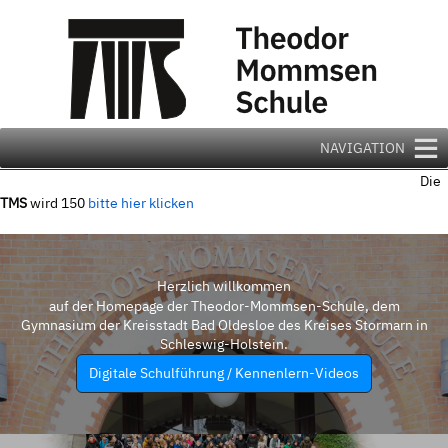
Zum
Inhalt
springen
NAVIGATION
Die
TMS
wird 150
bitte hier klicken
Herzlich willkommen
auf der Homepage der Theodor-Mommsen-Schule, dem
Gymnasium der Kreisstadt Bad Oldesloe des Kreises Stormarn in
Schleswig-Holstein.
Digitale Schulführung / Kennenlern-Videos