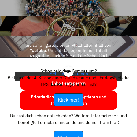
Sie sehen gerade einen Platzhalterinhalt von
YouTube
. Um auf den eigentlichen Inhalt
zuzugreifen, klicken Sie auf die Schaltfläche
unten. Bitte beachten Sie, dass dabei Daten an
Drittanbieter weitergegeben werden.
Schon bald dein Gymnasium?
Mehr Informationen
Bist du in der 4. Klasse einer Grundschule und überlegst, ob die
Inhalt entsperren
TMS das Richtige für dich ist?
Erforderlichen Service akzeptieren und
Klick hier!
Inhalte entsperren
Du hast dich schon entschieden? Weitere Informationen und
benötigte Formulare finden du und deine Eltern hier: