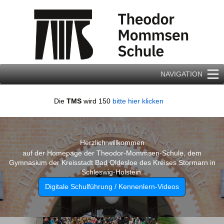
Zum
Inhalt
springen
NAVIGATION
Die
TMS
wird 150
bitte hier klicken
Herzlich willkommen
auf der Homepage der Theodor-Mommsen-Schule, dem
Gymnasium der Kreisstadt Bad Oldesloe des Kreises Stormarn in
Schleswig-Holstein.
Digitale Schulführung / Kennenlern-Videos