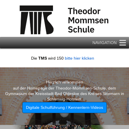
Zum
Inhalt
springen
NAVIGATION
Die
TMS
wird 150
bitte hier klicken
Herzlich willkommen
auf der Homepage der Theodor-Mommsen-Schule, dem
Gymnasium der Kreisstadt Bad Oldesloe des Kreises Stormarn in
Schleswig-Holstein.
Digitale Schulführung / Kennenlern-Videos