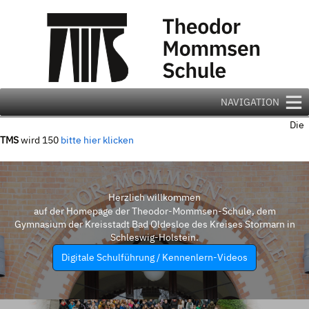
Zum
Inhalt
springen
NAVIGATION
Die
TMS
wird 150
bitte hier klicken
Herzlich willkommen
auf der Homepage der Theodor-Mommsen-Schule, dem
Gymnasium der Kreisstadt Bad Oldesloe des Kreises Stormarn in
Schleswig-Holstein.
Digitale Schulführung / Kennenlern-Videos