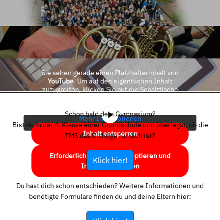
Sie sehen gerade einen Platzhalterinhalt von
YouTube
. Um auf den eigentlichen Inhalt
zuzugreifen, klicken Sie auf die Schaltfläche
unten. Bitte beachten Sie, dass dabei Daten an
Drittanbieter weitergegeben werden.
Schon bald dein Gymnasium?
Mehr Informationen
Bist du in der 4. Klasse einer Grundschule und überlegst, ob die
Inhalt entsperren
TMS das Richtige für dich ist?
Erforderlichen Service akzeptieren und
Klick hier!
Inhalte entsperren
Du hast dich schon entschieden? Weitere Informationen und
benötigte Formulare finden du und deine Eltern hier: