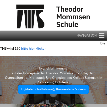
Zum
Inhalt
springen
NAVIGATION
Die
TMS
wird 150
bitte hier klicken
Herzlich willkommen
auf der Homepage der Theodor-Mommsen-Schule, dem
Gymnasium der Kreisstadt Bad Oldesloe des Kreises Stormarn in
Schleswig-Holstein.
Digitale Schulführung / Kennenlern-Videos