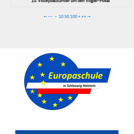
10: Volleyballturnier um den Vogler-Pokal
←
−−
−
10
50
100
+
++
→