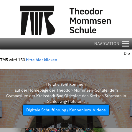
Zum
Inhalt
springen
NAVIGATION
Die
TMS
wird 150
bitte hier klicken
Herzlich willkommen
auf der Homepage der Theodor-Mommsen-Schule, dem
Gymnasium der Kreisstadt Bad Oldesloe des Kreises Stormarn in
Schleswig-Holstein.
Digitale Schulführung / Kennenlern-Videos