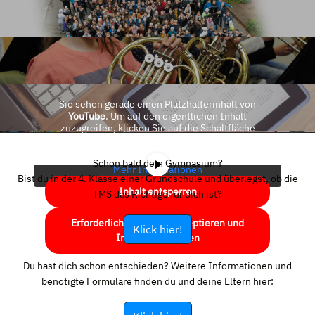
Sie sehen gerade einen Platzhalterinhalt von
YouTube
. Um auf den eigentlichen Inhalt
zuzugreifen, klicken Sie auf die Schaltfläche
unten. Bitte beachten Sie, dass dabei Daten an
Drittanbieter weitergegeben werden.
Schon bald dein Gymnasium?
Mehr Informationen
Bist du in der 4. Klasse einer Grundschule und überlegst, ob die
Inhalt entsperren
TMS das Richtige für dich ist?
Erforderlichen Service akzeptieren und
Klick hier!
Inhalte entsperren
Du hast dich schon entschieden? Weitere Informationen und
benötigte Formulare finden du und deine Eltern hier: