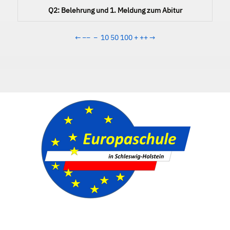
Q2: Belehrung und 1. Meldung zum Abitur
←
−−
−
10
50
100
+
++
→