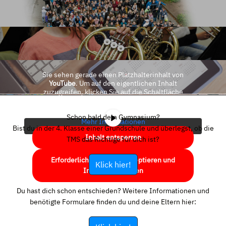
Sie sehen gerade einen Platzhalterinhalt von
YouTube
. Um auf den eigentlichen Inhalt
zuzugreifen, klicken Sie auf die Schaltfläche
unten. Bitte beachten Sie, dass dabei Daten an
Drittanbieter weitergegeben werden.
Schon bald dein Gymnasium?
Mehr Informationen
Bist du in der 4. Klasse einer Grundschule und überlegst, ob die
Inhalt entsperren
TMS das Richtige für dich ist?
Erforderlichen Service akzeptieren und
Klick hier!
Inhalte entsperren
Du hast dich schon entschieden? Weitere Informationen und
benötigte Formulare finden du und deine Eltern hier: