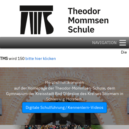
Zum
Inhalt
springen
NAVIGATION
Die
TMS
wird 150
bitte hier klicken
Herzlich willkommen
auf der Homepage der Theodor-Mommsen-Schule, dem
Gymnasium der Kreisstadt Bad Oldesloe des Kreises Stormarn in
Schleswig-Holstein.
Digitale Schulführung / Kennenlern-Videos