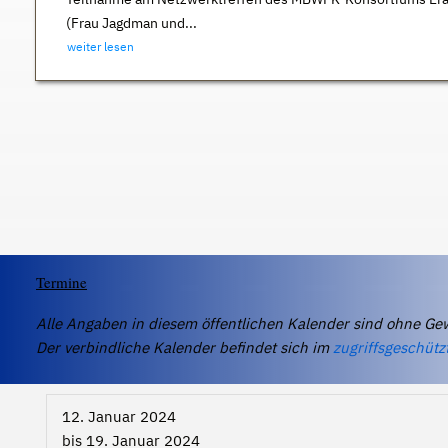
(Frau Jagdman und...
weiter lesen
Termine
Alle Angaben in diesem öffentlichen Kalender sind ohne Ge
Der verbindliche Kalender befindet sich im
zugriffsgeschütz
12. Januar 2024
bis
19. Januar 2024