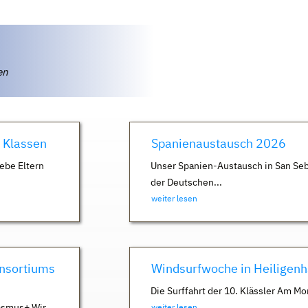
ten
. Klassen
Spanienaustausch 2026
ebe Eltern
Unser Spanien-Austausch in San Seb
der Deutschen...
weiter lesen
nsortiums
Windsurfwoche in Heiligen
Die Surffahrt der 10. Klässler Am Mo
asmus+ Wir
weiter lesen