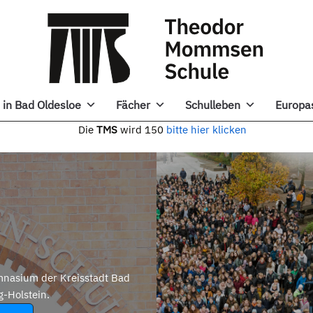
in Bad Oldesloe
Fächer
Schulleben
Europa
e
TMS
wird 150
bitte hier klicken
nasium der Kreisstadt Bad
g-Holstein.