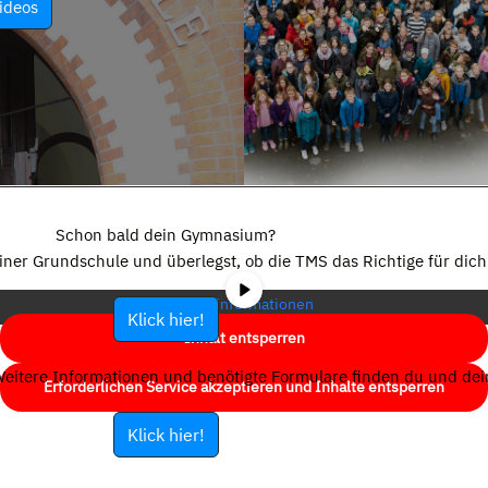
ideos
Sie sehen gerade einen Platzhalterinhalt von
YouTube
. Um auf den
eigentlichen Inhalt zuzugreifen, klicken Sie auf die Schaltfläche unten.
Schon bald dein Gymnasium?
Bitte beachten Sie, dass dabei Daten an Drittanbieter weitergegeben
einer Grundschule und überlegst, ob die TMS das Richtige für dich 
werden.
Mehr Informationen
Klick hier!
Inhalt entsperren
eitere Informationen und benötigte Formulare finden du und dein
Erforderlichen Service akzeptieren und Inhalte entsperren
Klick hier!