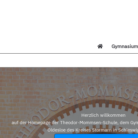
Zum
Inhalt
springen
Gymnasium 
Di
Herzlich willkommen
auf der Homepage der Theodor-Mommsen-Schule, dem Gym
Oldesloe des Kreises Stormarn in Schleswi