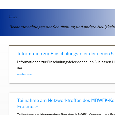
Infos
Bekanntmachungen der Schulleitung und andere Neuigkei
Information zur Einschulungsfeier der neuen 5
Informationen zur Einschulungsfeier der neuen 5. Klassen Li
der...
weiter lesen
Teilnahme am Netzwerktreffen des MBWFK-Ko
Erasmus+
Teilnahme am Netzwerktreffen des MBWFK-Konsortiums Er