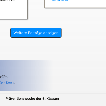
Weitere Beiträge anzeigen
währ.
ten IServ
.
Präventionswoche der 6. Klassen