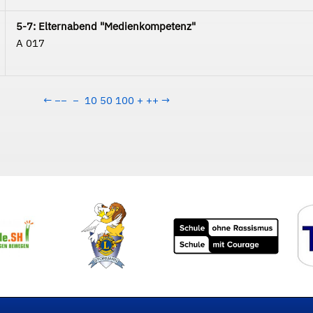
5-7: Elternabend "Medienkompetenz"
A 017
←
−−
−
10
50
100
+
++
→