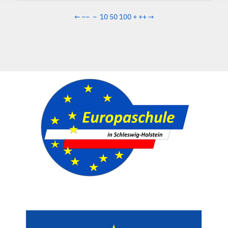
←
−−
−
10
50
100
+
++
→