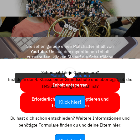
Sie sehen gerade einen Platzhalterinhalt von
YouTube
. Um auf den eigentlichen Inhalt
zuzugreifen, klicken Sie auf die Schaltfläche
unten. Bitte beachten Sie, dass dabei Daten an
Drittanbieter weitergegeben werden.
Schon bald dein Gymnasium?
Mehr Informationen
Bist du in der 4. Klasse einer Grundschule und überlegst, ob die
Inhalt entsperren
TMS das Richtige für dich ist?
Erforderlichen Service akzeptieren und
Klick hier!
Inhalte entsperren
Du hast dich schon entschieden? Weitere Informationen und
benötigte Formulare finden du und deine Eltern hier: