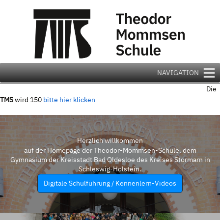
Zum
Inhalt
springen
NAVIGATION
Die
TMS
wird 150
bitte hier klicken
Herzlich willkommen
auf der Homepage der Theodor-Mommsen-Schule, dem
Gymnasium der Kreisstadt Bad Oldesloe des Kreises Stormarn in
Schleswig-Holstein.
Digitale Schulführung / Kennenlern-Videos