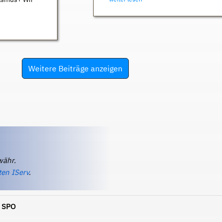
Weitere Beiträge anzeigen
währ.
ten IServ
.
z SPO