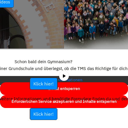
ideos
Sie sehen gerade einen Platzhalterinhalt von
YouTube
. Um auf den
eigentlichen Inhalt zuzugreifen, klicken Sie auf die Schaltfläche unten.
Schon bald dein Gymnasium?
Bitte beachten Sie, dass dabei Daten an Drittanbieter weitergegeben
einer Grundschule und überlegst, ob die TMS das Richtige für dich 
werden.
Mehr Informationen
Klick hier!
Inhalt entsperren
eitere Informationen und benötigte Formulare finden du und dein
Erforderlichen Service akzeptieren und Inhalte entsperren
Klick hier!