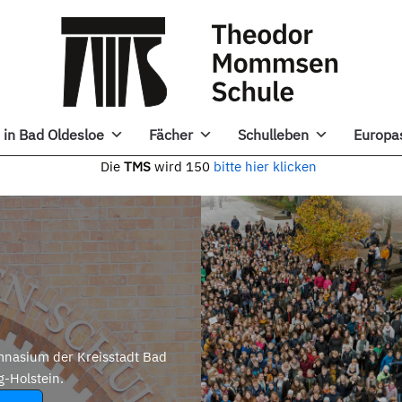
in Bad Oldesloe
Fächer
Schulleben
Europa
e
TMS
wird 150
bitte hier klicken
nasium der Kreisstadt Bad
g-Holstein.