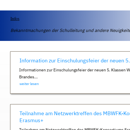
Infos
Bekanntmachungen der Schulleitung und andere Neuigkei
Information zur Einschulungsfeier der neuen 5
Informationen zur Einschulungsfeier der neuen 5. Klassen 
Brandes...
weiter lesen
Teilnahme am Netzwerktreffen des MBWFK-Ko
Erasmus+
Teilnahme am Netzwerktreffen des MBWFK-Konsortiums Er