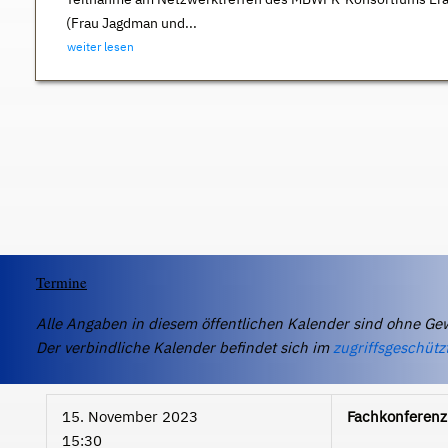
(Frau Jagdman und...
weiter lesen
Termine
Alle Angaben in diesem öffentlichen Kalender sind ohne Ge
Der verbindliche Kalender befindet sich im
zugriffsgeschütz
15. November 2023
Fachkonferen
15:30