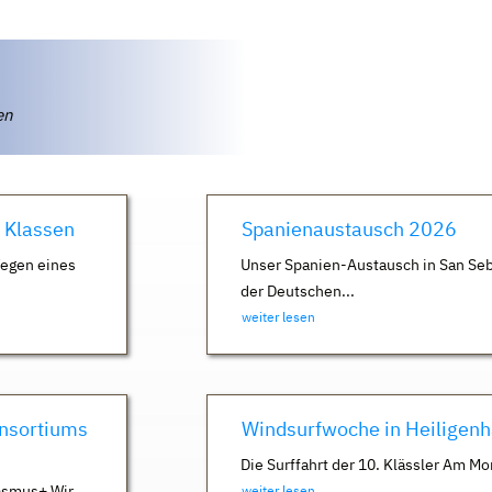
ten
. Klassen
Spanienaustausch 2026
Wegen eines
Unser Spanien-Austausch in San Seb
der Deutschen...
weiter lesen
nsortiums
Windsurfwoche in Heiligen
Die Surffahrt der 10. Klässler Am Mo
asmus+ Wir
weiter lesen