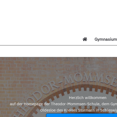
Zum
Inhalt
springen
Gymnasium 
Di
Herzlich willkommen
auf der Homepage der Theodor-Mommsen-Schule, dem Gym
Oldesloe des Kreises Stormarn in Schleswi