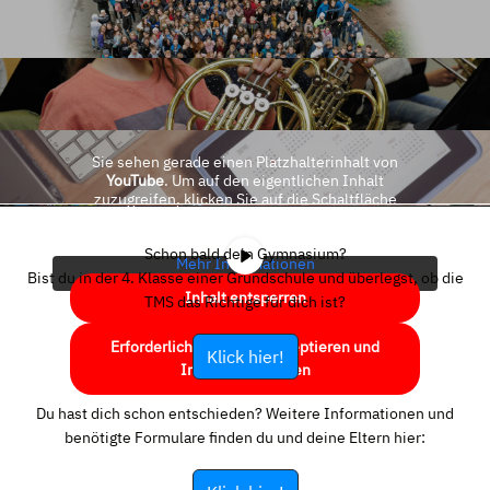
Sie sehen gerade einen Platzhalterinhalt von
YouTube
. Um auf den eigentlichen Inhalt
zuzugreifen, klicken Sie auf die Schaltfläche
unten. Bitte beachten Sie, dass dabei Daten an
Drittanbieter weitergegeben werden.
Schon bald dein Gymnasium?
Mehr Informationen
Bist du in der 4. Klasse einer Grundschule und überlegst, ob die
Inhalt entsperren
TMS das Richtige für dich ist?
Erforderlichen Service akzeptieren und
Klick hier!
Inhalte entsperren
Du hast dich schon entschieden? Weitere Informationen und
benötigte Formulare finden du und deine Eltern hier: