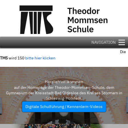
Zum
Inhalt
springen
NAVIGATION
Die
TMS
wird 150
bitte hier klicken
Herzlich willkommen
auf der Homepage der Theodor-Mommsen-Schule, dem
Gymnasium der Kreisstadt Bad Oldesloe des Kreises Stormarn in
Schleswig-Holstein.
Digitale Schulführung / Kennenlern-Videos