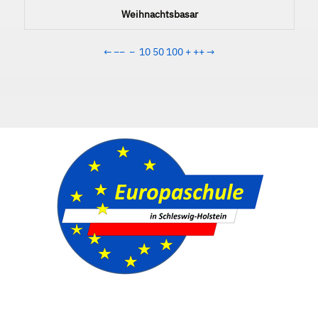
Weihnachtsbasar
←
−−
−
10
50
100
+
++
→