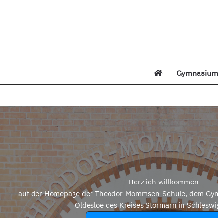
Zum
Inhalt
springen
Gymnasium 
Di
Herzlich willkommen
auf der Homepage der Theodor-Mommsen-Schule, dem Gym
Oldesloe des Kreises Stormarn in Schleswi