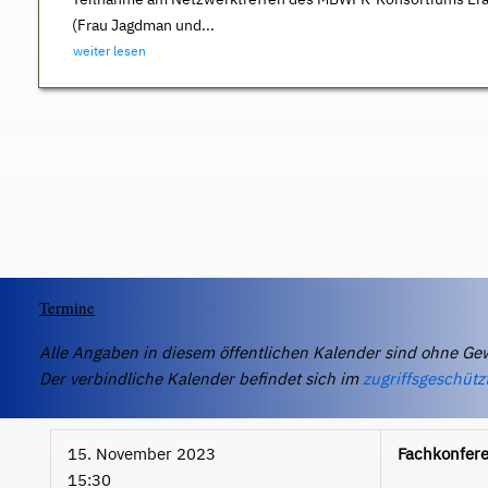
(Frau Jagdman und...
weiter lesen
Termine
Alle Angaben in diesem öffentlichen Kalender sind ohne Ge
Der verbindliche Kalender befindet sich im
zugriffsgeschütz
15. November 2023
Fachkonfer
15:30