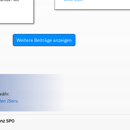
Weitere Beiträge anzeigen
währ.
ten IServ
.
enz SPO