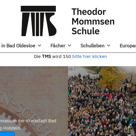
in Bad Oldesloe
Fächer
Schulleben
Europa
e
TMS
wird 150
bitte hier klicken
nasium der Kreisstadt Bad
g-Holstein.