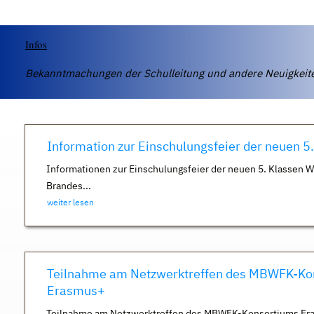
Infos
Bekanntmachungen der Schulleitung und andere Neuigkei
Information zur Einschulungsfeier der neuen 5
Informationen zur Einschulungsfeier der neuen 5. Klassen 
Brandes...
weiter lesen
Teilnahme am Netzwerktreffen des MBWFK-Ko
Erasmus+
Teilnahme am Netzwerktreffen des MBWFK-Konsortiums Er