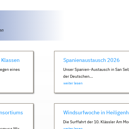
ten
. Klassen
Spanienaustausch 2026
Wegen eines
Unser Spanien-Austausch in San Seb
der Deutschen...
weiter lesen
nsortiums
Windsurfwoche in Heiligen
Die Surffahrt der 10. Klässler Am Mo
asmus+ Wir
weiter lesen