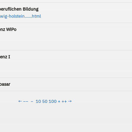
eruflichen Bildung
ig-holstein......html
enz WiPo
enz I
basar
←
−−
−
10
50
100
+
++
→