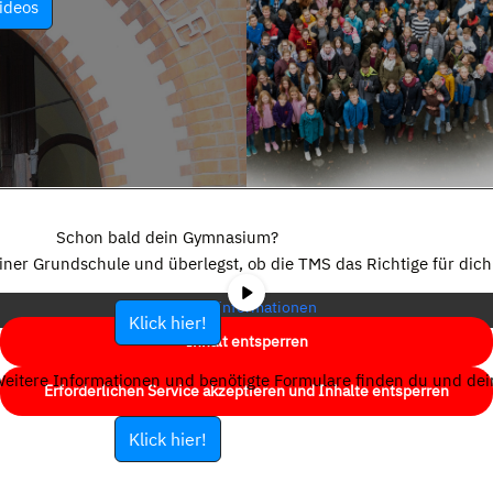
ideos
Sie sehen gerade einen Platzhalterinhalt von
YouTube
. Um auf den
eigentlichen Inhalt zuzugreifen, klicken Sie auf die Schaltfläche unten.
Schon bald dein Gymnasium?
Bitte beachten Sie, dass dabei Daten an Drittanbieter weitergegeben
einer Grundschule und überlegst, ob die TMS das Richtige für dich 
werden.
Mehr Informationen
Klick hier!
Inhalt entsperren
eitere Informationen und benötigte Formulare finden du und dein
Erforderlichen Service akzeptieren und Inhalte entsperren
Klick hier!