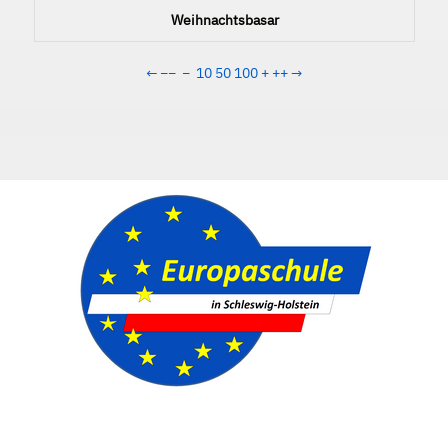
Weihnachtsbasar
←
−−
−
10
50
100
+
++
→