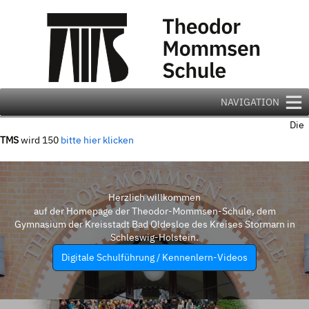
Zum
Inhalt
springen
NAVIGATION
Die
TMS
wird 150
bitte hier klicken
Herzlich willkommen
auf der Homepage der Theodor-Mommsen-Schule, dem
Gymnasium der Kreisstadt Bad Oldesloe des Kreises Stormarn in
Schleswig-Holstein.
Digitale Schulführung / Kennenlern-Videos