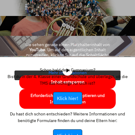
Sie sehen gerade einen Platzhalterinhalt von
YouTube
. Um auf den eigentlichen Inhalt
zuzugreifen, klicken Sie auf die Schaltfläche
unten. Bitte beachten Sie, dass dabei Daten an
Drittanbieter weitergegeben werden.
Schon bald dein Gymnasium?
Mehr Informationen
Bist du in der 4. Klasse einer Grundschule und überlegst, ob die
Inhalt entsperren
TMS das Richtige für dich ist?
Erforderlichen Service akzeptieren und
Klick hier!
Inhalte entsperren
Du hast dich schon entschieden? Weitere Informationen und
benötigte Formulare finden du und deine Eltern hier: