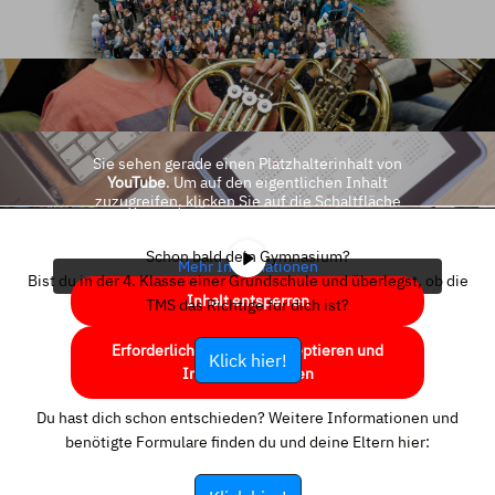
Sie sehen gerade einen Platzhalterinhalt von
YouTube
. Um auf den eigentlichen Inhalt
zuzugreifen, klicken Sie auf die Schaltfläche
unten. Bitte beachten Sie, dass dabei Daten an
Drittanbieter weitergegeben werden.
Schon bald dein Gymnasium?
Mehr Informationen
Bist du in der 4. Klasse einer Grundschule und überlegst, ob die
Inhalt entsperren
TMS das Richtige für dich ist?
Erforderlichen Service akzeptieren und
Klick hier!
Inhalte entsperren
Du hast dich schon entschieden? Weitere Informationen und
benötigte Formulare finden du und deine Eltern hier: