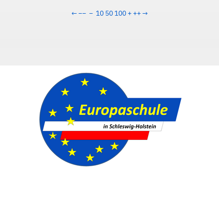
←
−−
−
10
50
100
+
++
→