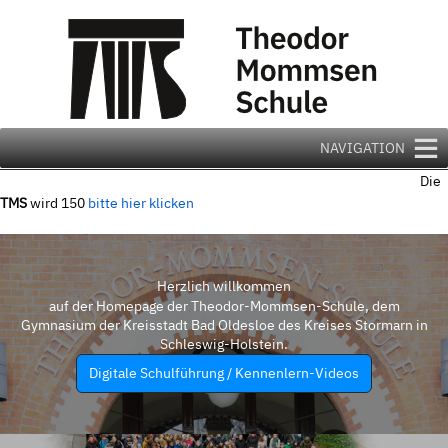
Zum
Inhalt
springen
NAVIGATION
Die
TMS
wird 150
bitte hier klicken
Herzlich willkommen
auf der Homepage der Theodor-Mommsen-Schule, dem
Gymnasium der Kreisstadt Bad Oldesloe des Kreises Stormarn in
Schleswig-Holstein.
Digitale Schulführung / Kennenlern-Videos