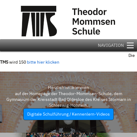
Zum
Inhalt
springen
NAVIGATION
Die
TMS
wird 150
bitte hier klicken
Herzlich willkommen
auf der Homepage der Theodor-Mommsen-Schule, dem
Gymnasium der Kreisstadt Bad Oldesloe des Kreises Stormarn in
Schleswig-Holstein.
Digitale Schulführung / Kennenlern-Videos