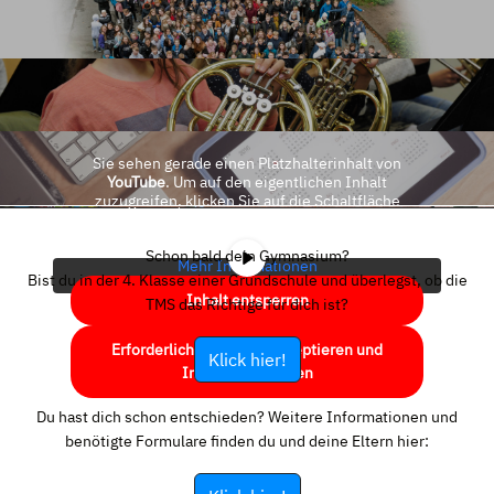
Sie sehen gerade einen Platzhalterinhalt von
YouTube
. Um auf den eigentlichen Inhalt
zuzugreifen, klicken Sie auf die Schaltfläche
unten. Bitte beachten Sie, dass dabei Daten an
Drittanbieter weitergegeben werden.
Schon bald dein Gymnasium?
Mehr Informationen
Bist du in der 4. Klasse einer Grundschule und überlegst, ob die
Inhalt entsperren
TMS das Richtige für dich ist?
Erforderlichen Service akzeptieren und
Klick hier!
Inhalte entsperren
Du hast dich schon entschieden? Weitere Informationen und
benötigte Formulare finden du und deine Eltern hier: