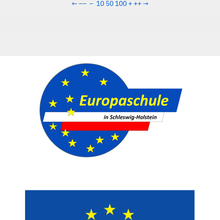
←
−−
−
10
50
100
+
++
→