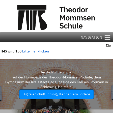
Zum
Inhalt
springen
NAVIGATION
Die
TMS
wird 150
bitte hier klicken
Herzlich willkommen
auf der Homepage der Theodor-Mommsen-Schule, dem
Gymnasium der Kreisstadt Bad Oldesloe des Kreises Stormarn in
Schleswig-Holstein.
Digitale Schulführung / Kennenlern-Videos