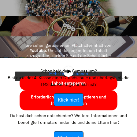
Sie sehen gerade einen Platzhalterinhalt von
YouTube
. Um auf den eigentlichen Inhalt
zuzugreifen, klicken Sie auf die Schaltfläche
unten. Bitte beachten Sie, dass dabei Daten an
Drittanbieter weitergegeben werden.
Schon bald dein Gymnasium?
Mehr Informationen
Bist du in der 4. Klasse einer Grundschule und überlegst, ob die
Inhalt entsperren
TMS das Richtige für dich ist?
Erforderlichen Service akzeptieren und
Klick hier!
Inhalte entsperren
Du hast dich schon entschieden? Weitere Informationen und
benötigte Formulare finden du und deine Eltern hier: