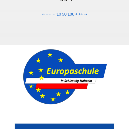
←
−−
−
10
50
100
+
++
→