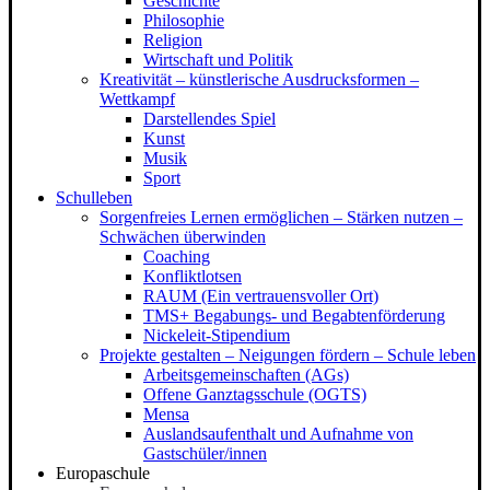
Geschichte
Philosophie
Religion
Wirtschaft und Politik
Kreativität – künstlerische Ausdrucksformen –
Wettkampf
Darstellendes Spiel
Kunst
Musik
Sport
Schulleben
Sorgenfreies Lernen ermöglichen – Stärken nutzen –
Schwächen überwinden
Coaching
Konfliktlotsen
RAUM (Ein vertrauensvoller Ort)
TMS+ Begabungs- und Begabtenförderung
Nickeleit-Stipendium
Projekte gestalten – Neigungen fördern – Schule leben
Arbeitsgemeinschaften (AGs)
Offene Ganztagsschule (OGTS)
Mensa
Auslandsaufenthalt und Aufnahme von
Gastschüler/innen
Europaschule