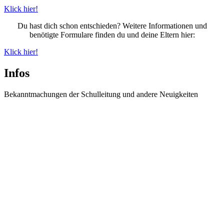
Klick hier!
Du hast dich schon entschieden? Weitere Informationen und
benötigte Formulare finden du und deine Eltern hier:
Klick hier!
Infos
Bekanntmachungen der Schulleitung und andere Neuigkeiten
Information zur Einschulungsfeier der neuen 5.
Klassen
Informationen zur Einschulungsfeier der neuen 5. Klassen Wegen eines
Brandes...
weiter lesen
Spanienaustausch 2026
Unser Spanien-Austausch in San Sebastián Unser Spanienaustausch mit