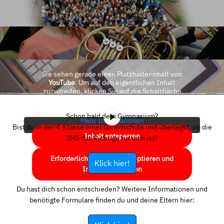
Sie sehen gerade einen Platzhalterinhalt von
YouTube
. Um auf den eigentlichen Inhalt
zuzugreifen, klicken Sie auf die Schaltfläche
unten. Bitte beachten Sie, dass dabei Daten an
Drittanbieter weitergegeben werden.
Schon bald dein Gymnasium?
Mehr Informationen
Bist du in der 4. Klasse einer Grundschule und überlegst, ob die
Inhalt entsperren
TMS das Richtige für dich ist?
Erforderlichen Service akzeptieren und
Klick hier!
Inhalte entsperren
Du hast dich schon entschieden? Weitere Informationen und
benötigte Formulare finden du und deine Eltern hier: