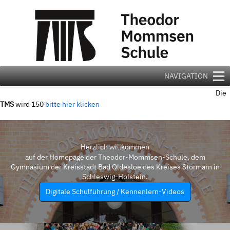
Zum
Inhalt
springen
NAVIGATION
Die
TMS
wird 150
bitte hier klicken
Herzlich willkommen
auf der Homepage der Theodor-Mommsen-Schule, dem
Gymnasium der Kreisstadt Bad Oldesloe des Kreises Stormarn in
Schleswig-Holstein.
Digitale Schulführung / Kennenlern-Videos