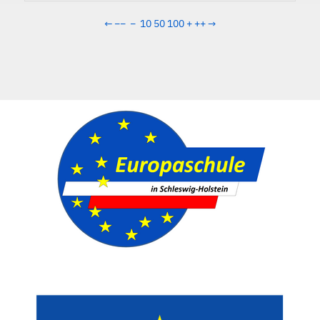
←
−−
−
10
50
100
+
++
→