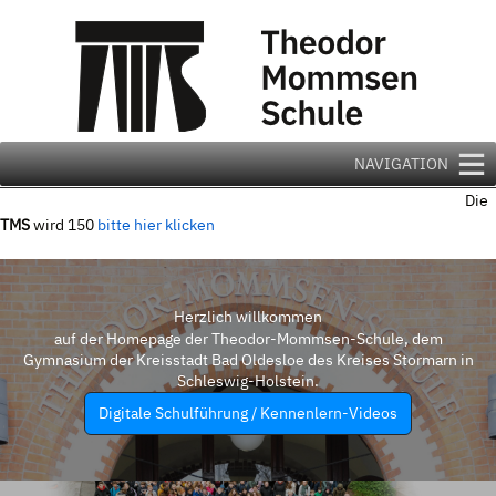
Zum
Inhalt
springen
NAVIGATION
Die
TMS
wird 150
bitte hier klicken
Herzlich willkommen
auf der Homepage der Theodor-Mommsen-Schule, dem
Gymnasium der Kreisstadt Bad Oldesloe des Kreises Stormarn in
Schleswig-Holstein.
Digitale Schulführung / Kennenlern-Videos