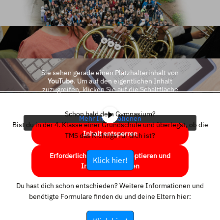
Sie sehen gerade einen Platzhalterinhalt von
YouTube
. Um auf den eigentlichen Inhalt
zuzugreifen, klicken Sie auf die Schaltfläche
unten. Bitte beachten Sie, dass dabei Daten an
Drittanbieter weitergegeben werden.
Schon bald dein Gymnasium?
Mehr Informationen
Bist du in der 4. Klasse einer Grundschule und überlegst, ob die
Inhalt entsperren
TMS das Richtige für dich ist?
Erforderlichen Service akzeptieren und
Klick hier!
Inhalte entsperren
Du hast dich schon entschieden? Weitere Informationen und
benötigte Formulare finden du und deine Eltern hier: