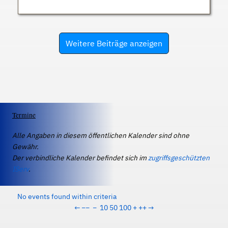
Weitere Beiträge anzeigen
Termine
Alle Angaben in diesem öffentlichen Kalender sind ohne
Gewähr.
Der verbindliche Kalender befindet sich im
zugriffsgeschützten
IServ
.
No events found within criteria
←
−−
−
10
50
100
+
++
→