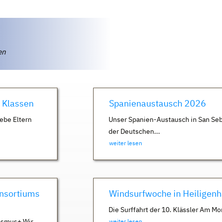
ten
. Klassen
Spanienaustausch 2026
ebe Eltern
Unser Spanien-Austausch in San Seb
der Deutschen...
weiter lesen
nsortiums
Windsurfwoche in Heiligen
Die Surffahrt der 10. Klässler Am Mo
asmus+ Wir
weiter lesen