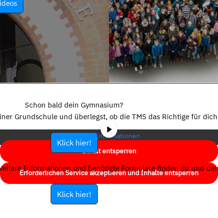
ideos
Sie sehen gerade einen Platzhalterinhalt von
YouTube
. Um auf den
eigentlichen Inhalt zuzugreifen, klicken Sie auf die Schaltfläche unten.
Schon bald dein Gymnasium?
Bitte beachten Sie, dass dabei Daten an Drittanbieter weitergegeben
einer Grundschule und überlegst, ob die TMS das Richtige für dich 
werden.
Mehr Informationen
Klick hier!
Inhalt entsperren
eitere Informationen und benötigte Formulare finden du und dein
Erforderlichen Service akzeptieren und Inhalte entsperren
Klick hier!