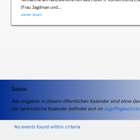
(Frau Jagdman und...
weiter lesen
Termine
Alle Angaben in diesem öffentlichen Kalender sind ohne Ge
Der verbindliche Kalender befindet sich im
zugriffsgeschütz
No events found within criteria