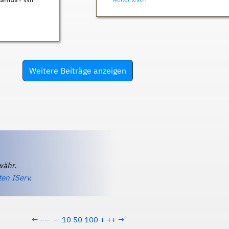
Weitere Beiträge anzeigen
währ.
ten IServ
.
←
−−
−
10
50
100
+
++
→