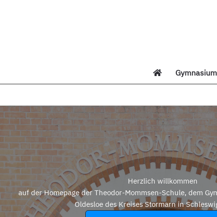
Zum
Inhalt
springen
Gymnasium 
Di
Herzlich willkommen
auf der Homepage der Theodor-Mommsen-Schule, dem Gym
Oldesloe des Kreises Stormarn in Schleswi