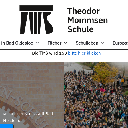
in Bad Oldesloe
Fächer
Schulleben
Europa
e
TMS
wird 150
bitte hier klicken
nasium der Kreisstadt Bad
g-Holstein.