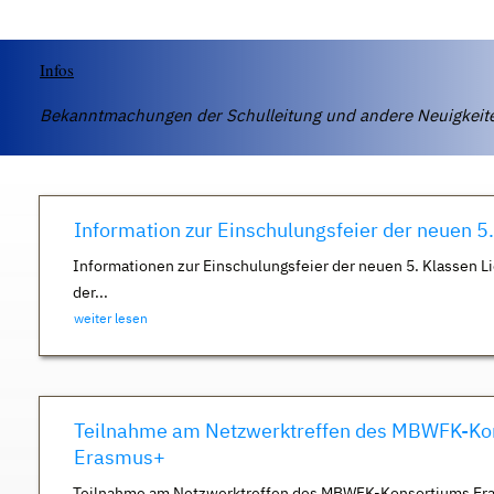
Infos
Bekanntmachungen der Schulleitung und andere Neuigkei
Information zur Einschulungsfeier der neuen 5
Informationen zur Einschulungsfeier der neuen 5. Klassen Li
der...
weiter lesen
Teilnahme am Netzwerktreffen des MBWFK-Ko
Erasmus+
Teilnahme am Netzwerktreffen des MBWFK-Konsortiums Er