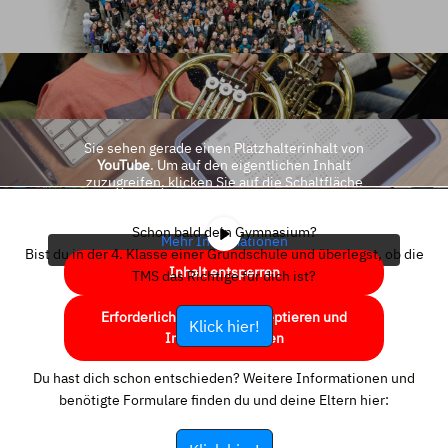
Sie sehen gerade einen Platzhalterinhalt von
YouTube
. Um auf den eigentlichen Inhalt
zuzugreifen, klicken Sie auf die Schaltfläche
unten. Bitte beachten Sie, dass dabei Daten an
Drittanbieter weitergegeben werden.
Schon bald dein Gymnasium?
Mehr Informationen
Bist du in der 4. Klasse einer Grundschule und überlegst, ob die
Inhalt entsperren
TMS das Richtige für dich ist?
Erforderlichen Service akzeptieren und
Klick hier!
Inhalte entsperren
Du hast dich schon entschieden? Weitere Informationen und
benötigte Formulare finden du und deine Eltern hier: