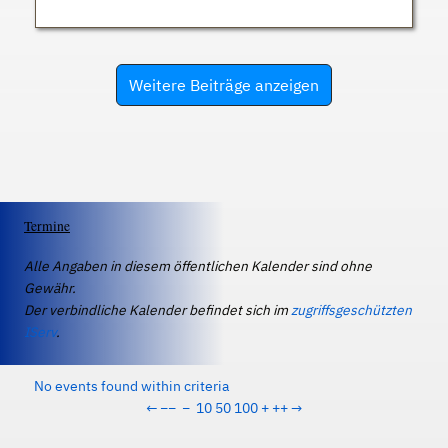
Weitere Beiträge anzeigen
Termine
Alle Angaben in diesem öffentlichen Kalender sind ohne
Gewähr.
Der verbindliche Kalender befindet sich im
zugriffsgeschützten
IServ
.
No events found within criteria
←
−−
−
10
50
100
+
++
→