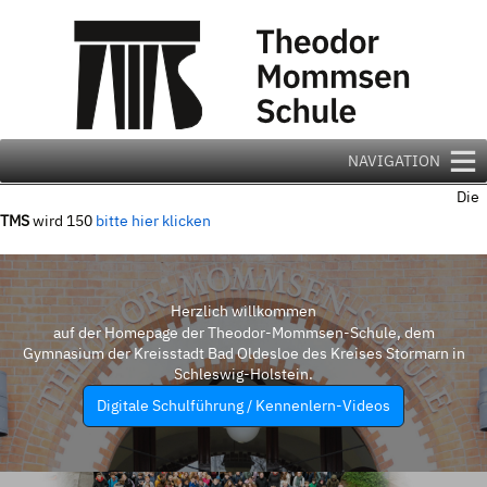
Zum
Inhalt
springen
NAVIGATION
Die
TMS
wird 150
bitte hier klicken
Herzlich willkommen
auf der Homepage der Theodor-Mommsen-Schule, dem
Gymnasium der Kreisstadt Bad Oldesloe des Kreises Stormarn in
Schleswig-Holstein.
Digitale Schulführung / Kennenlern-Videos