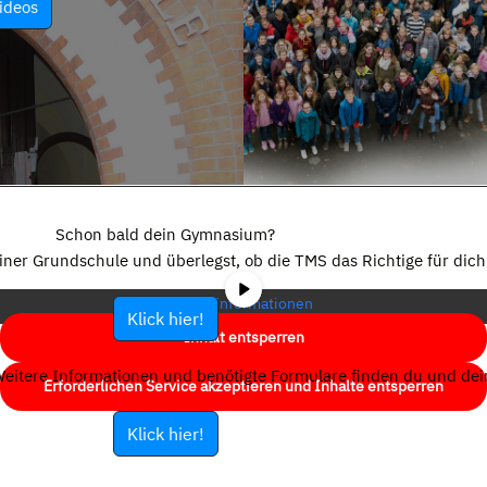
ideos
Sie sehen gerade einen Platzhalterinhalt von
YouTube
. Um auf den
eigentlichen Inhalt zuzugreifen, klicken Sie auf die Schaltfläche unten.
Schon bald dein Gymnasium?
Bitte beachten Sie, dass dabei Daten an Drittanbieter weitergegeben
einer Grundschule und überlegst, ob die TMS das Richtige für dich 
werden.
Mehr Informationen
Klick hier!
Inhalt entsperren
eitere Informationen und benötigte Formulare finden du und dein
Erforderlichen Service akzeptieren und Inhalte entsperren
Klick hier!