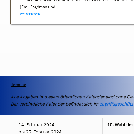
(Frau Jagdman und...
weiter lesen
Termine
Alle Angaben in diesem öffentlichen Kalender sind ohne Ge
Der verbindliche Kalender befindet sich im
zugriffsgeschütz
14. Februar 2024
10: Wahl der 
bis
25. Februar 2024