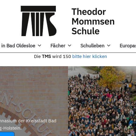
in Bad Oldesloe
Fächer
Schulleben
Europa
e
TMS
wird 150
bitte hier klicken
nasium der Kreisstadt Bad
g-Holstein.