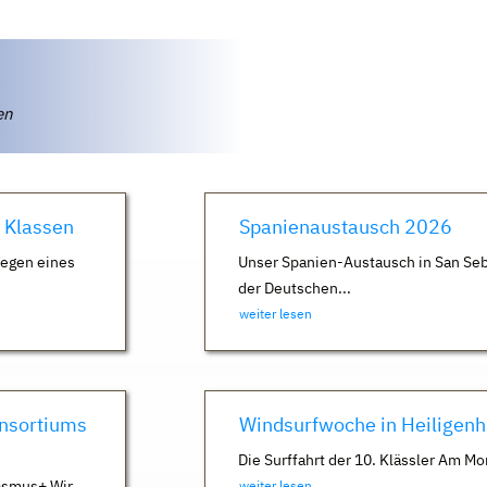
ten
. Klassen
Spanienaustausch 2026
Wegen eines
Unser Spanien-Austausch in San Seb
der Deutschen...
weiter lesen
nsortiums
Windsurfwoche in Heiligen
Die Surffahrt der 10. Klässler Am Mo
asmus+ Wir
weiter lesen