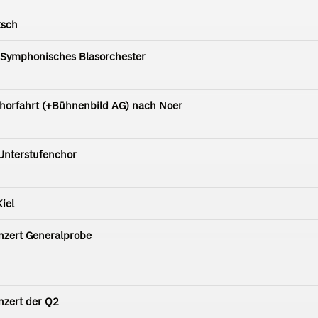
tsch
 Symphonisches Blasorchester
horfahrt (+Bühnenbild AG) nach Noer
Unterstufenchor
iel
nzert Generalprobe
nzert der Q2