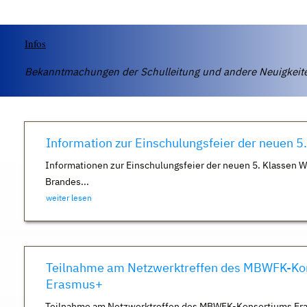
Infos
Bekanntmachungen der Schulleitung und andere Neuigkei
Information zur Einschulungsfeier der neuen 5
Informationen zur Einschulungsfeier der neuen 5. Klassen 
Brandes...
weiter lesen
Teilnahme am Netzwerktreffen des MBWFK-Ko
Erasmus+
Teilnahme am Netzwerktreffen des MBWFK-Konsortiums Er