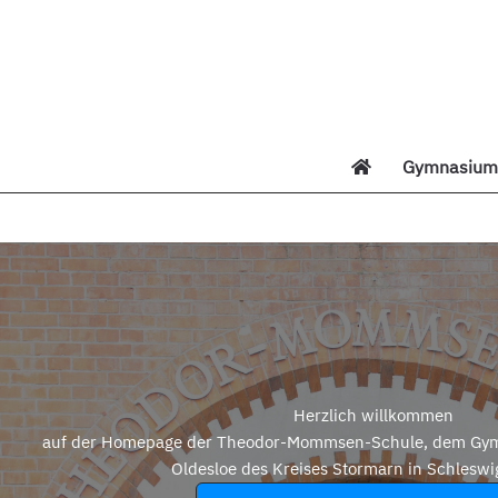
Zum
Inhalt
springen
Gymnasium 
Di
Herzlich willkommen
auf der Homepage der Theodor-Mommsen-Schule, dem Gym
Oldesloe des Kreises Stormarn in Schleswi