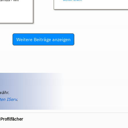
Weitere Beiträge anzeigen
währ.
ten IServ
.
Profilfächer