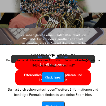
Sie sehen gerade einen Platzhalterinhalt von
YouTube
. Um auf den eigentlichen Inhalt
zuzugreifen, klicken Sie auf die Schaltfläche
unten. Bitte beachten Sie, dass dabei Daten an
Drittanbieter weitergegeben werden.
Schon bald dein Gymnasium?
Mehr Informationen
Bist du in der 4. Klasse einer Grundschule und überlegst, ob die
Inhalt entsperren
TMS das Richtige für dich ist?
Erforderlichen Service akzeptieren und
Klick hier!
Inhalte entsperren
Du hast dich schon entschieden? Weitere Informationen und
benötigte Formulare finden du und deine Eltern hier: