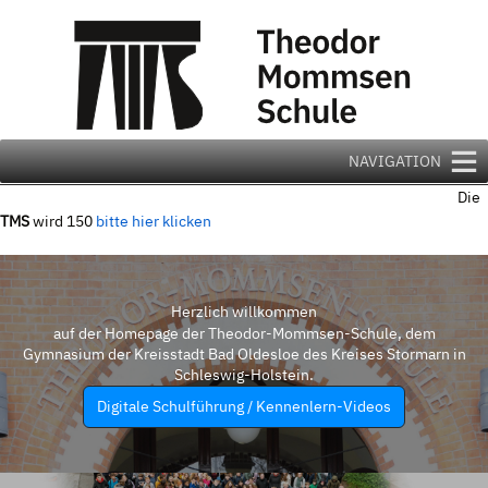
Zum
Inhalt
springen
NAVIGATION
Die
TMS
wird 150
bitte hier klicken
Herzlich willkommen
auf der Homepage der Theodor-Mommsen-Schule, dem
Gymnasium der Kreisstadt Bad Oldesloe des Kreises Stormarn in
Schleswig-Holstein.
Digitale Schulführung / Kennenlern-Videos