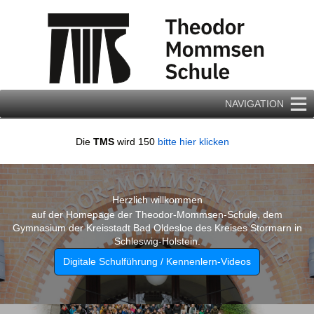
Zum
Inhalt
springen
NAVIGATION
Die
TMS
wird 150
bitte hier klicken
Herzlich willkommen
auf der Homepage der Theodor-Mommsen-Schule, dem
Gymnasium der Kreisstadt Bad Oldesloe des Kreises Stormarn in
Schleswig-Holstein.
Digitale Schulführung / Kennenlern-Videos