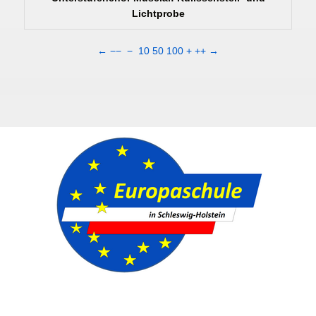
Lichtprobe
←
−−
−
10
50
100
+
++
→