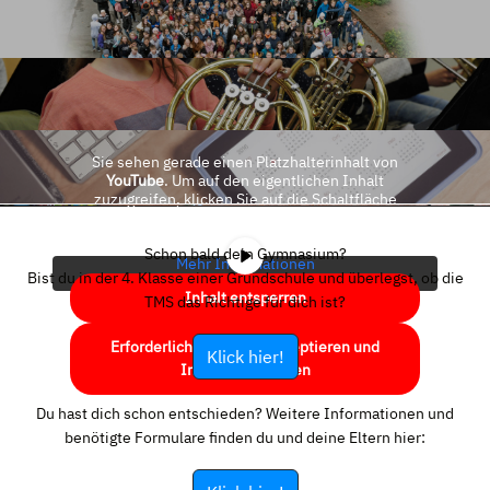
Sie sehen gerade einen Platzhalterinhalt von
YouTube
. Um auf den eigentlichen Inhalt
zuzugreifen, klicken Sie auf die Schaltfläche
unten. Bitte beachten Sie, dass dabei Daten an
Drittanbieter weitergegeben werden.
Schon bald dein Gymnasium?
Mehr Informationen
Bist du in der 4. Klasse einer Grundschule und überlegst, ob die
Inhalt entsperren
TMS das Richtige für dich ist?
Erforderlichen Service akzeptieren und
Klick hier!
Inhalte entsperren
Du hast dich schon entschieden? Weitere Informationen und
benötigte Formulare finden du und deine Eltern hier: