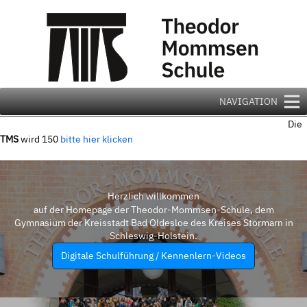
Zum
Inhalt
springen
NAVIGATION
Die
TMS
wird 150
bitte hier klicken
Herzlich willkommen
auf der Homepage der Theodor-Mommsen-Schule, dem
Gymnasium der Kreisstadt Bad Oldesloe des Kreises Stormarn in
Schleswig-Holstein.
Digitale Schulführung / Kennenlern-Videos