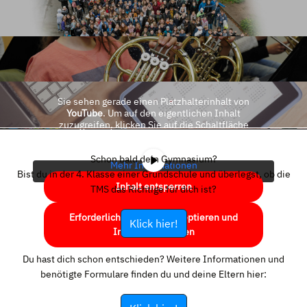
Sie sehen gerade einen Platzhalterinhalt von
YouTube
. Um auf den eigentlichen Inhalt
zuzugreifen, klicken Sie auf die Schaltfläche
unten. Bitte beachten Sie, dass dabei Daten an
Drittanbieter weitergegeben werden.
Schon bald dein Gymnasium?
Mehr Informationen
Bist du in der 4. Klasse einer Grundschule und überlegst, ob die
Inhalt entsperren
TMS das Richtige für dich ist?
Erforderlichen Service akzeptieren und
Klick hier!
Inhalte entsperren
Du hast dich schon entschieden? Weitere Informationen und
benötigte Formulare finden du und deine Eltern hier: