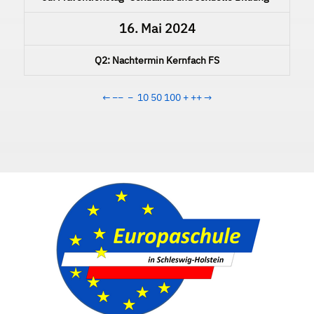
16. Mai 2024
Q2: Nachtermin Kernfach FS
←
−−
−
10
50
100
+
++
→