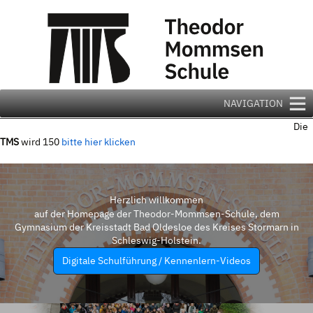
Zum
Inhalt
springen
NAVIGATION
Die
TMS
wird 150
bitte hier klicken
Herzlich willkommen
auf der Homepage der Theodor-Mommsen-Schule, dem
Gymnasium der Kreisstadt Bad Oldesloe des Kreises Stormarn in
Schleswig-Holstein.
Digitale Schulführung / Kennenlern-Videos