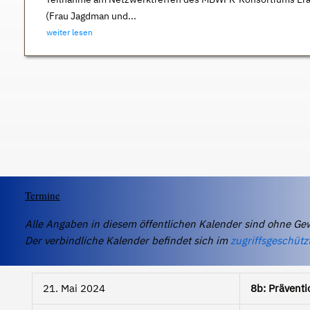
(Frau Jagdman und...
weiter lesen
Termine
Alle Angaben in diesem öffentlichen Kalender sind ohne Ge
Der verbindliche Kalender befindet sich im
zugriffsgeschütz
21. Mai 2024
8b: Präventi