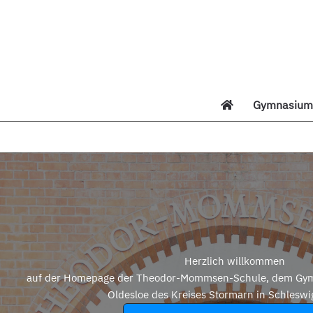
Zum
Inhalt
springen
Gymnasium 
Di
Herzlich willkommen
auf der Homepage der Theodor-Mommsen-Schule, dem Gym
Oldesloe des Kreises Stormarn in Schleswi