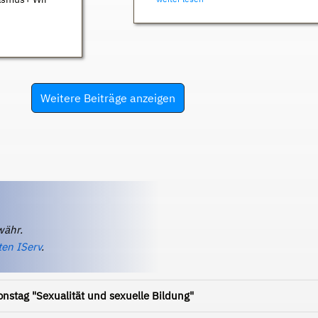
Weitere Beiträge anzeigen
währ.
ten IServ
.
onstag "Sexualität und sexuelle Bildung"