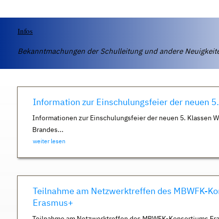
Infos
Bekanntmachungen der Schulleitung und andere Neuigkei
Information zur Einschulungsfeier der neuen 5
Informationen zur Einschulungsfeier der neuen 5. Klassen 
Brandes...
weiter lesen
Teilnahme am Netzwerktreffen des MBWFK-Ko
Erasmus+
Teilnahme am Netzwerktreffen des MBWFK-Konsortiums Er