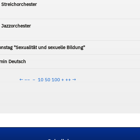
 Streichorchester
 Jazzorchester
onstag "Sexualität und sexuelle Bildung"
min Deutsch
←
−−
−
10
50
100
+
++
→