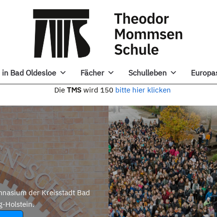
in Bad Oldesloe
Fächer
Schulleben
Europa
e
TMS
wird 150
bitte hier klicken
nasium der Kreisstadt Bad
g-Holstein.