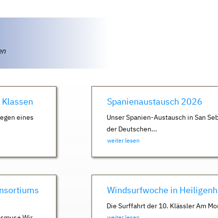
ten
. Klassen
Spanienaustausch 2026
Wegen eines
Unser Spanien-Austausch in San Seb
der Deutschen...
weiter lesen
nsortiums
Windsurfwoche in Heiligen
Die Surffahrt der 10. Klässler Am Mo
asmus+ Wir
weiter lesen