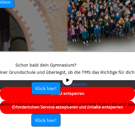
ideos
Sie sehen gerade einen Platzhalterinhalt von
YouTube
. Um auf den
eigentlichen Inhalt zuzugreifen, klicken Sie auf die Schaltfläche unten.
Schon bald dein Gymnasium?
Bitte beachten Sie, dass dabei Daten an Drittanbieter weitergegeben
einer Grundschule und überlegst, ob die TMS das Richtige für dich 
werden.
Mehr Informationen
Klick hier!
Inhalt entsperren
eitere Informationen und benötigte Formulare finden du und dein
Erforderlichen Service akzeptieren und Inhalte entsperren
Klick hier!