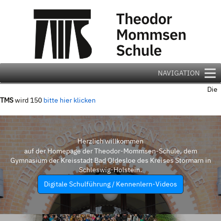
Zum
Inhalt
springen
NAVIGATION
Die
TMS
wird 150
bitte hier klicken
Herzlich willkommen
auf der Homepage der Theodor-Mommsen-Schule, dem
Gymnasium der Kreisstadt Bad Oldesloe des Kreises Stormarn in
Schleswig-Holstein.
Digitale Schulführung / Kennenlern-Videos