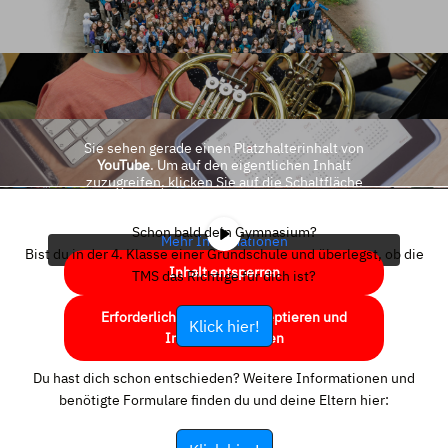
Sie sehen gerade einen Platzhalterinhalt von
YouTube
. Um auf den eigentlichen Inhalt
zuzugreifen, klicken Sie auf die Schaltfläche
unten. Bitte beachten Sie, dass dabei Daten an
Drittanbieter weitergegeben werden.
Schon bald dein Gymnasium?
Mehr Informationen
Bist du in der 4. Klasse einer Grundschule und überlegst, ob die
Inhalt entsperren
TMS das Richtige für dich ist?
Erforderlichen Service akzeptieren und
Klick hier!
Inhalte entsperren
Du hast dich schon entschieden? Weitere Informationen und
benötigte Formulare finden du und deine Eltern hier: