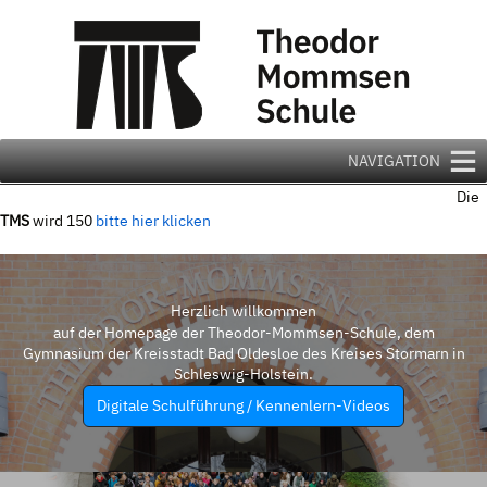
Zum
Inhalt
springen
NAVIGATION
Die
TMS
wird 150
bitte hier klicken
Herzlich willkommen
auf der Homepage der Theodor-Mommsen-Schule, dem
Gymnasium der Kreisstadt Bad Oldesloe des Kreises Stormarn in
Schleswig-Holstein.
Digitale Schulführung / Kennenlern-Videos