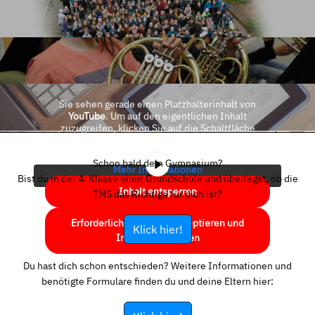
Sie sehen gerade einen Platzhalterinhalt von
YouTube
. Um auf den eigentlichen Inhalt
zuzugreifen, klicken Sie auf die Schaltfläche
unten. Bitte beachten Sie, dass dabei Daten an
Drittanbieter weitergegeben werden.
Schon bald dein Gymnasium?
Mehr Informationen
Bist du in der 4. Klasse einer Grundschule und überlegst, ob die
Inhalt entsperren
TMS das Richtige für dich ist?
Erforderlichen Service akzeptieren und
Klick hier!
Inhalte entsperren
Du hast dich schon entschieden? Weitere Informationen und
benötigte Formulare finden du und deine Eltern hier: