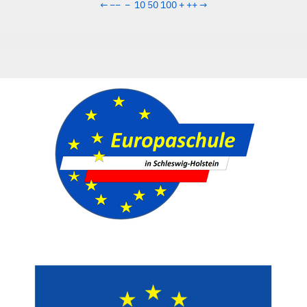
←
−−
−
10
50
100
+
++
→