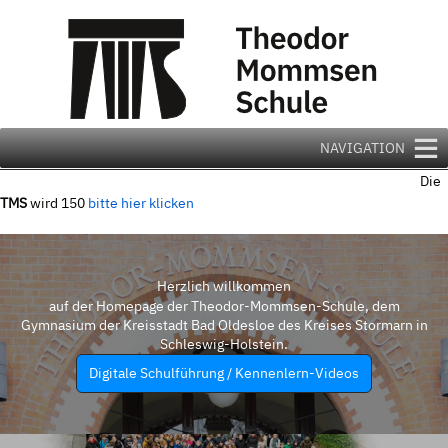
Zum
Inhalt
springen
NAVIGATION
Die
TMS
wird 150
bitte hier klicken
Herzlich willkommen
auf der Homepage der Theodor-Mommsen-Schule, dem
Gymnasium der Kreisstadt Bad Oldesloe des Kreises Stormarn in
Schleswig-Holstein.
Digitale Schulführung / Kennenlern-Videos