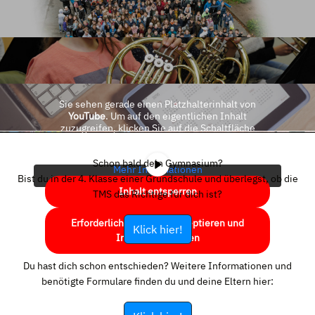
Sie sehen gerade einen Platzhalterinhalt von
YouTube
. Um auf den eigentlichen Inhalt
zuzugreifen, klicken Sie auf die Schaltfläche
unten. Bitte beachten Sie, dass dabei Daten an
Drittanbieter weitergegeben werden.
Schon bald dein Gymnasium?
Mehr Informationen
Bist du in der 4. Klasse einer Grundschule und überlegst, ob die
Inhalt entsperren
TMS das Richtige für dich ist?
Erforderlichen Service akzeptieren und
Klick hier!
Inhalte entsperren
Du hast dich schon entschieden? Weitere Informationen und
benötigte Formulare finden du und deine Eltern hier: