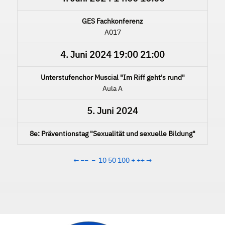
GES Fachkonferenz
A017
4. Juni 2024
19:00
21:00
Unterstufenchor Muscial "Im Riff geht's rund"
Aula A
5. Juni 2024
8e: Präventionstag "Sexualität und sexuelle Bildung"
←
−−
−
10
50
100
+
++
→