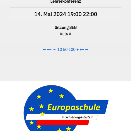
Lehrerkonferenz
14. Mai 2024
19:00
22:00
Sitzung SEB
Aula A
←
−−
−
10
50
100
+
++
→