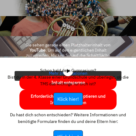
Sie sehen gerade einen Platzhalterinhalt von
YouTube
. Um auf den eigentlichen Inhalt
zuzugreifen, klicken Sie auf die Schaltfläche
unten. Bitte beachten Sie, dass dabei Daten an
Drittanbieter weitergegeben werden.
Schon bald dein Gymnasium?
Mehr Informationen
Bist du in der 4. Klasse einer Grundschule und überlegst, ob die
Inhalt entsperren
TMS das Richtige für dich ist?
Erforderlichen Service akzeptieren und
Klick hier!
Inhalte entsperren
Du hast dich schon entschieden? Weitere Informationen und
benötigte Formulare finden du und deine Eltern hier: