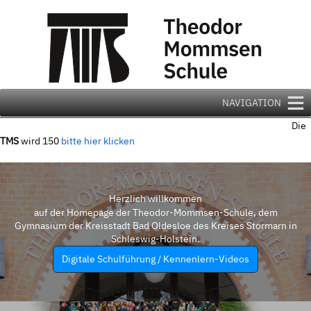
Zum
Inhalt
springen
NAVIGATION
Die
TMS
wird 150
bitte hier klicken
Herzlich willkommen
auf der Homepage der Theodor-Mommsen-Schule, dem
Gymnasium der Kreisstadt Bad Oldesloe des Kreises Stormarn in
Schleswig-Holstein.
Digitale Schulführung / Kennenlern-Videos