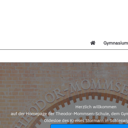
Zum
Inhalt
springen
Gymnasium 
Di
Herzlich willkommen
auf der Homepage der Theodor-Mommsen-Schule, dem Gym
Oldesloe des Kreises Stormarn in Schleswi