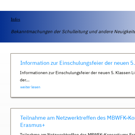
Infos
Bekanntmachungen der Schulleitung und andere Neuigkei
Information zur Einschulungsfeier der neuen 5
Informationen zur Einschulungsfeier der neuen 5. Klassen Li
der...
weiter lesen
Teilnahme am Netzwerktreffen des MBWFK-Ko
Erasmus+
Teilnahme am Netzwerktreffen des MBWFK-Konsortiums Er