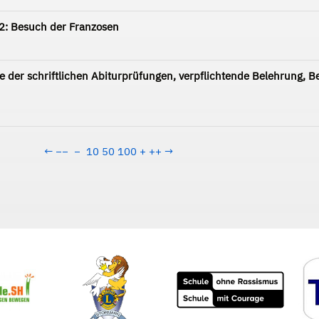
 2: Besuch der Franzosen
se der schriftlichen Abiturprüfungen, verpflichtende Belehrung, B
←
−−
−
10
50
100
+
++
→