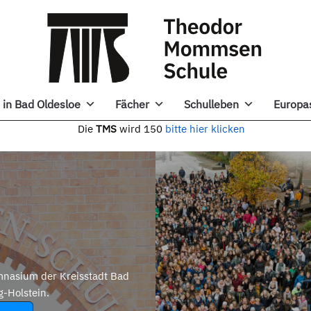
in Bad Oldesloe
Fächer
Schulleben
Europa
e
TMS
wird 150
bitte hier klicken
nasium der Kreisstadt Bad
g-Holstein.