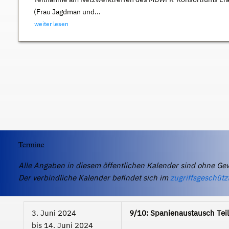
(Frau Jagdman und...
weiter lesen
Termine
Alle Angaben in diesem öffentlichen Kalender sind ohne Ge
Der verbindliche Kalender befindet sich im
zugriffsgeschütz
3. Juni 2024
9/10: Spanienaustausch Teil
bis
14. Juni 2024