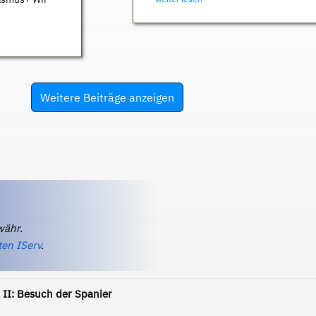
Weitere Beiträge anzeigen
währ.
ten IServ
.
 II: Besuch der Spanier