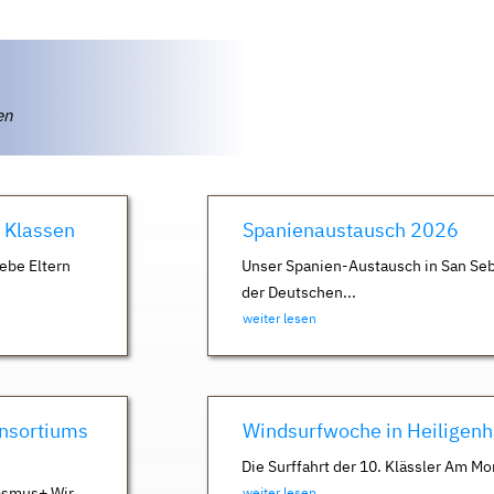
ten
. Klassen
Spanienaustausch 2026
ebe Eltern
Unser Spanien-Austausch in San Seb
der Deutschen...
weiter lesen
nsortiums
Windsurfwoche in Heiligen
Die Surffahrt der 10. Klässler Am Mo
asmus+ Wir
weiter lesen