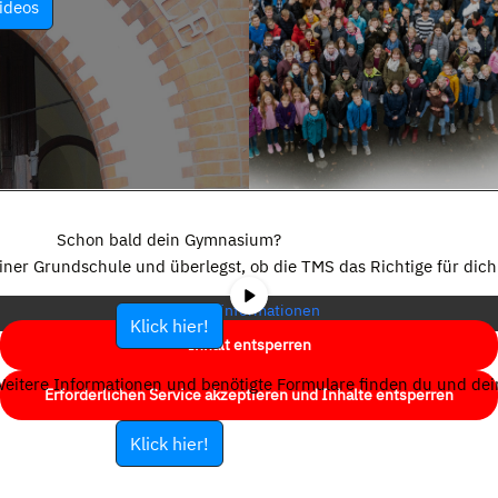
ideos
Sie sehen gerade einen Platzhalterinhalt von
YouTube
. Um auf den
eigentlichen Inhalt zuzugreifen, klicken Sie auf die Schaltfläche unten.
Schon bald dein Gymnasium?
Bitte beachten Sie, dass dabei Daten an Drittanbieter weitergegeben
einer Grundschule und überlegst, ob die TMS das Richtige für dich 
werden.
Mehr Informationen
Klick hier!
Inhalt entsperren
eitere Informationen und benötigte Formulare finden du und dein
Erforderlichen Service akzeptieren und Inhalte entsperren
Klick hier!