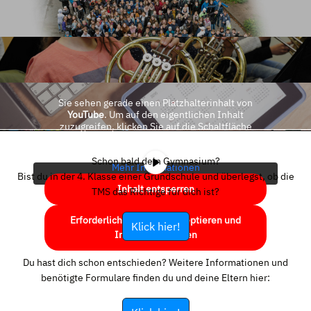
Sie sehen gerade einen Platzhalterinhalt von
YouTube
. Um auf den eigentlichen Inhalt
zuzugreifen, klicken Sie auf die Schaltfläche
unten. Bitte beachten Sie, dass dabei Daten an
Drittanbieter weitergegeben werden.
Schon bald dein Gymnasium?
Mehr Informationen
Bist du in der 4. Klasse einer Grundschule und überlegst, ob die
Inhalt entsperren
TMS das Richtige für dich ist?
Erforderlichen Service akzeptieren und
Klick hier!
Inhalte entsperren
Du hast dich schon entschieden? Weitere Informationen und
benötigte Formulare finden du und deine Eltern hier: