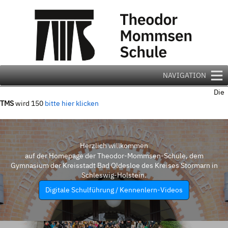
Zum
Inhalt
springen
NAVIGATION
Die
TMS
wird 150
bitte hier klicken
Herzlich willkommen
auf der Homepage der Theodor-Mommsen-Schule, dem
Gymnasium der Kreisstadt Bad Oldesloe des Kreises Stormarn in
Schleswig-Holstein.
Digitale Schulführung / Kennenlern-Videos