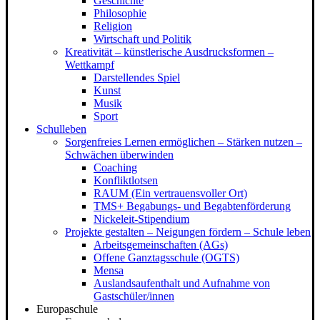
Geschichte
Philosophie
Religion
Wirtschaft und Politik
Kreativität – künstlerische Ausdrucksformen –
Wettkampf
Darstellendes Spiel
Kunst
Musik
Sport
Schulleben
Sorgenfreies Lernen ermöglichen – Stärken nutzen –
Schwächen überwinden
Coaching
Konfliktlotsen
RAUM (Ein vertrauensvoller Ort)
TMS+ Begabungs- und Begabtenförderung
Nickeleit-Stipendium
Projekte gestalten – Neigungen fördern – Schule leben
Arbeitsgemeinschaften (AGs)
Offene Ganztagsschule (OGTS)
Mensa
Auslandsaufenthalt und Aufnahme von
Gastschüler/innen
Europaschule