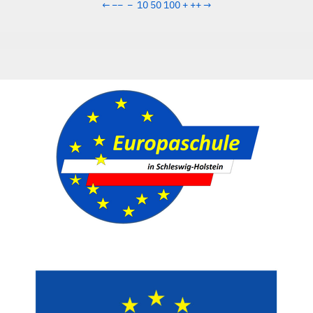
←
−−
−
10
50
100
+
++
→