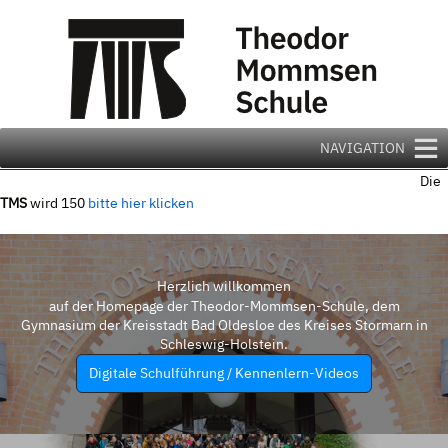
Zum
Inhalt
springen
NAVIGATION
Die
TMS
wird 150
bitte hier klicken
Herzlich willkommen
auf der Homepage der Theodor-Mommsen-Schule, dem
Gymnasium der Kreisstadt Bad Oldesloe des Kreises Stormarn in
Schleswig-Holstein.
Digitale Schulführung / Kennenlern-Videos