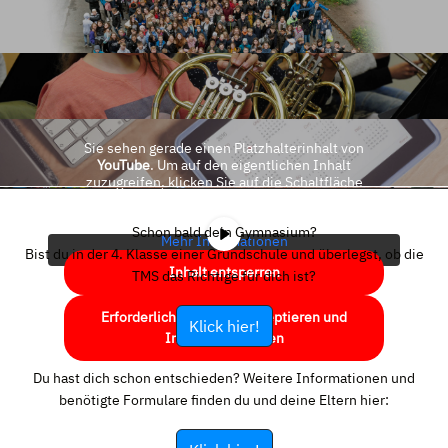
Sie sehen gerade einen Platzhalterinhalt von
YouTube
. Um auf den eigentlichen Inhalt
zuzugreifen, klicken Sie auf die Schaltfläche
unten. Bitte beachten Sie, dass dabei Daten an
Drittanbieter weitergegeben werden.
Schon bald dein Gymnasium?
Mehr Informationen
Bist du in der 4. Klasse einer Grundschule und überlegst, ob die
Inhalt entsperren
TMS das Richtige für dich ist?
Erforderlichen Service akzeptieren und
Klick hier!
Inhalte entsperren
Du hast dich schon entschieden? Weitere Informationen und
benötigte Formulare finden du und deine Eltern hier: