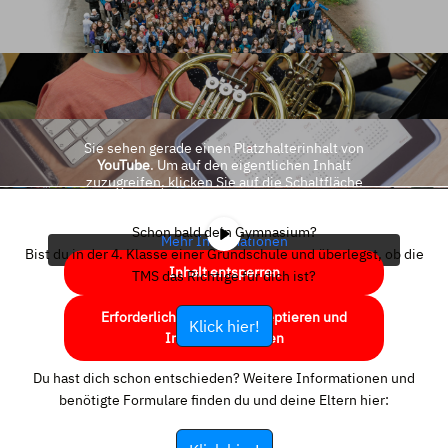
Sie sehen gerade einen Platzhalterinhalt von
YouTube
. Um auf den eigentlichen Inhalt
zuzugreifen, klicken Sie auf die Schaltfläche
unten. Bitte beachten Sie, dass dabei Daten an
Drittanbieter weitergegeben werden.
Schon bald dein Gymnasium?
Mehr Informationen
Bist du in der 4. Klasse einer Grundschule und überlegst, ob die
Inhalt entsperren
TMS das Richtige für dich ist?
Erforderlichen Service akzeptieren und
Klick hier!
Inhalte entsperren
Du hast dich schon entschieden? Weitere Informationen und
benötigte Formulare finden du und deine Eltern hier: