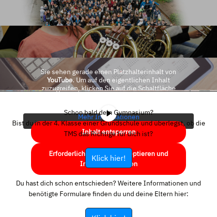
Sie sehen gerade einen Platzhalterinhalt von
YouTube
. Um auf den eigentlichen Inhalt
zuzugreifen, klicken Sie auf die Schaltfläche
unten. Bitte beachten Sie, dass dabei Daten an
Drittanbieter weitergegeben werden.
Schon bald dein Gymnasium?
Mehr Informationen
Bist du in der 4. Klasse einer Grundschule und überlegst, ob die
Inhalt entsperren
TMS das Richtige für dich ist?
Erforderlichen Service akzeptieren und
Klick hier!
Inhalte entsperren
Du hast dich schon entschieden? Weitere Informationen und
benötigte Formulare finden du und deine Eltern hier: