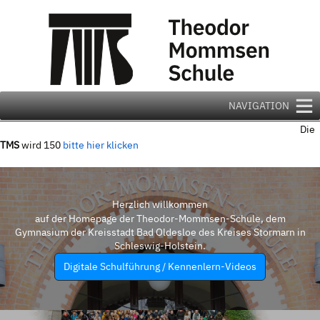
Zum
Inhalt
springen
NAVIGATION
Die
TMS
wird 150
bitte hier klicken
Herzlich willkommen
auf der Homepage der Theodor-Mommsen-Schule, dem
Gymnasium der Kreisstadt Bad Oldesloe des Kreises Stormarn in
Schleswig-Holstein.
Digitale Schulführung / Kennenlern-Videos