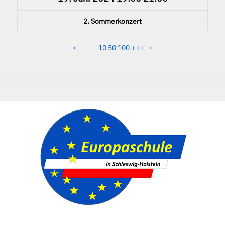
2. Sommerkonzert
←
−−
−
10
50
100
+
++
→