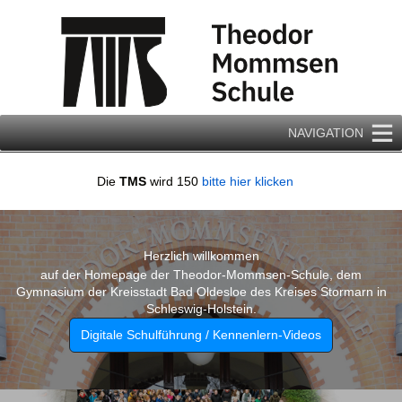
Zum
Inhalt
springen
NAVIGATION
Die
TMS
wird 150
bitte hier klicken
Herzlich willkommen
auf der Homepage der Theodor-Mommsen-Schule, dem
Gymnasium der Kreisstadt Bad Oldesloe des Kreises Stormarn in
Schleswig-Holstein.
Digitale Schulführung / Kennenlern-Videos