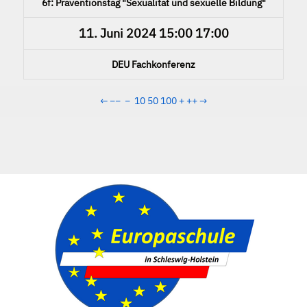
6f: Präventionstag "Sexualität und sexuelle Bildung"
11. Juni 2024
15:00
17:00
DEU Fachkonferenz
←
−−
−
10
50
100
+
++
→