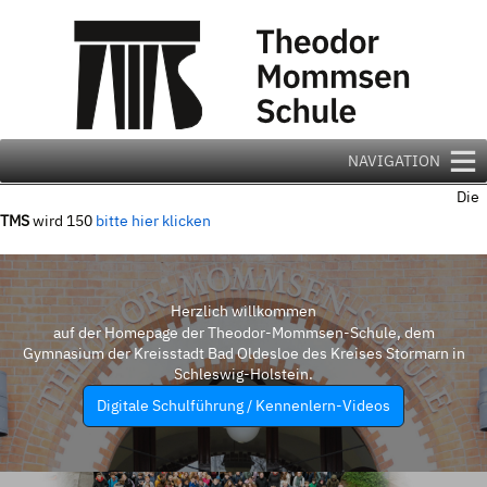
Zum
Inhalt
springen
NAVIGATION
Die
TMS
wird 150
bitte hier klicken
Herzlich willkommen
auf der Homepage der Theodor-Mommsen-Schule, dem
Gymnasium der Kreisstadt Bad Oldesloe des Kreises Stormarn in
Schleswig-Holstein.
Digitale Schulführung / Kennenlern-Videos