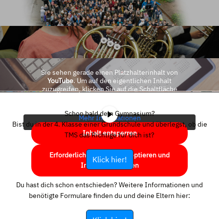
Sie sehen gerade einen Platzhalterinhalt von
YouTube
. Um auf den eigentlichen Inhalt
zuzugreifen, klicken Sie auf die Schaltfläche
unten. Bitte beachten Sie, dass dabei Daten an
Drittanbieter weitergegeben werden.
Schon bald dein Gymnasium?
Mehr Informationen
Bist du in der 4. Klasse einer Grundschule und überlegst, ob die
Inhalt entsperren
TMS das Richtige für dich ist?
Erforderlichen Service akzeptieren und
Klick hier!
Inhalte entsperren
Du hast dich schon entschieden? Weitere Informationen und
benötigte Formulare finden du und deine Eltern hier: