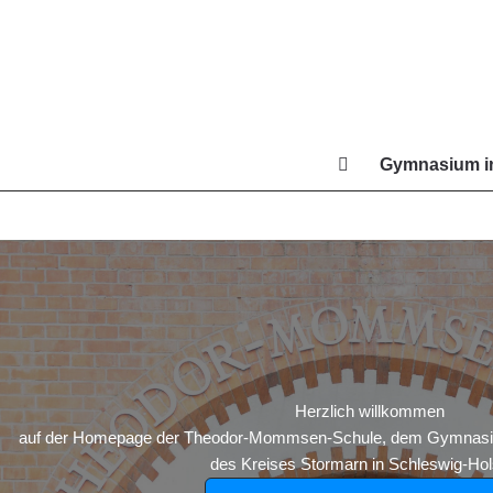
Zum
Inhalt
springen
Gymnasium in
Di
Herzlich willkommen
auf der Homepage der Theodor-Mommsen-Schule, dem Gymnasium
des Kreises Stormarn in Schleswig-Hols