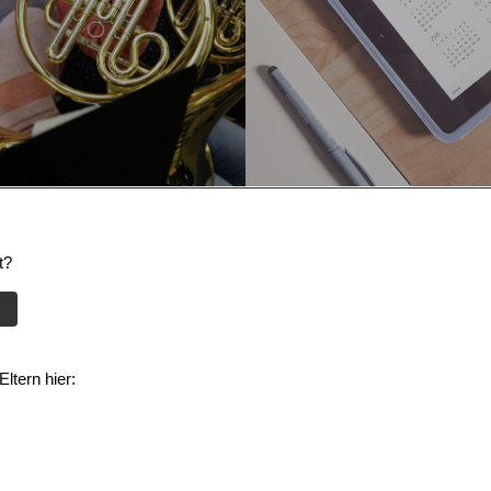
t?
ltern hier: