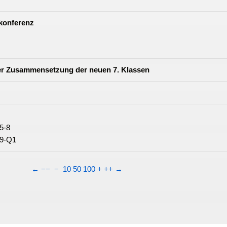
konferenz
er Zusammensetzung der neuen 7. Klassen
 5-8
 9-Q1
←
−−
−
10
50
100
+
++
→