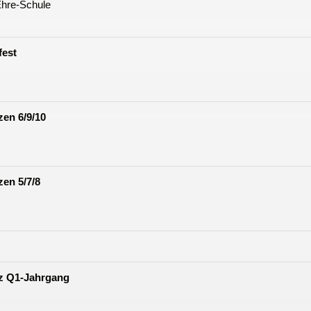
Ehre-Schule
fest
en 6/9/10
en 5/7/8
z Q1-Jahrgang