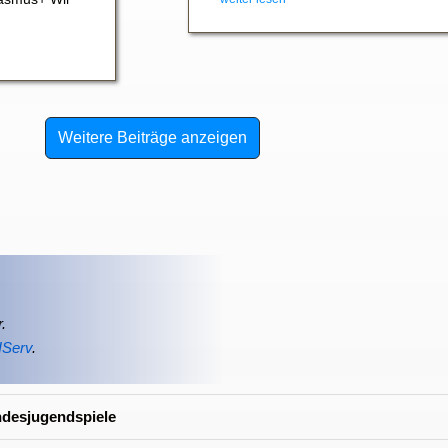
Weitere Beiträge anzeigen
.
IServ
.
ndesjugendspiele