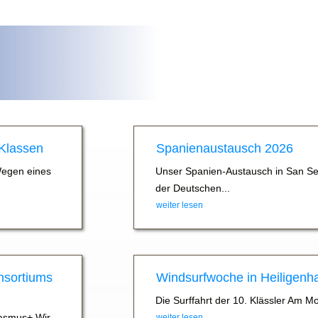
 Klassen
Spanienaustausch 2026
Wegen eines
Unser Spanien-Austausch in San Se
der Deutschen...
weiter lesen
nsortiums
Windsurfwoche in Heiligenh
Die Surffahrt der 10. Klässler Am M
asmus+ Wir
weiter lesen