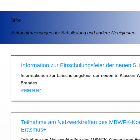
Infos
Bekanntmachungen der Schulleitung und andere Neuigkeiten
Information zur Einschulungsfeier der neuen 5.
Informationen zur Einschulungsfeier der neuen 5. Klassen 
Brandes...
weiter lesen
Teilnahme am Netzwerktreffen des MBWFK-Ko
Erasmus+
Teilnahme am Netzwerktreffen des MBWFK-Konsortiums Er