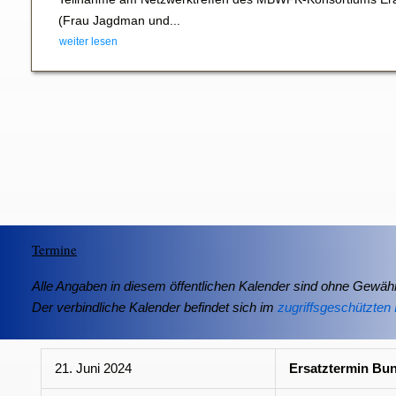
(Frau Jagdman und...
weiter lesen
Termine
Alle Angaben in diesem öffentlichen Kalender sind ohne Gewähr
Der verbindliche Kalender befindet sich im
zugriffsgeschützten 
21. Juni 2024
Ersatztermin Bu