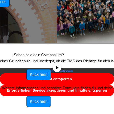
deos
Sie sehen gerade einen Platzhalterinhalt von
YouTube
. Um auf den
eigentlichen Inhalt zuzugreifen, klicken Sie auf die Schaltfläche unten.
Schon bald dein Gymnasium?
Bitte beachten Sie, dass dabei Daten an Drittanbieter weitergegeben
e einer Grundschule und überlegst, ob die TMS das Richtige für dich is
werden.
Mehr Informationen
Klick hier!
Inhalt entsperren
Weitere Informationen und benötigte Formulare finden du und deine E
Erforderlichen Service akzeptieren und Inhalte entsperren
Klick hier!