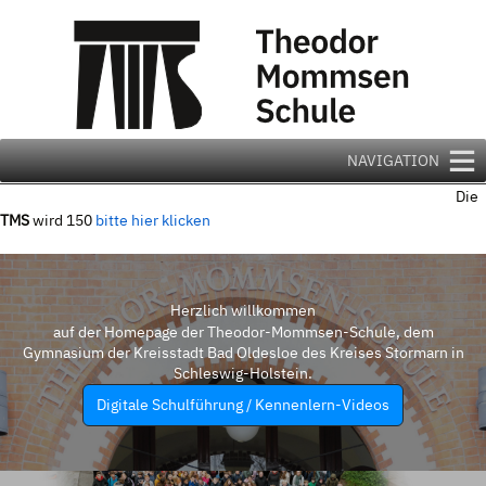
Zum
Inhalt
springen
NAVIGATION
Die
TMS
wird 150
bitte hier klicken
Herzlich willkommen
auf der Homepage der Theodor-Mommsen-Schule, dem
Gymnasium der Kreisstadt Bad Oldesloe des Kreises Stormarn in
Schleswig-Holstein.
Digitale Schulführung / Kennenlern-Videos