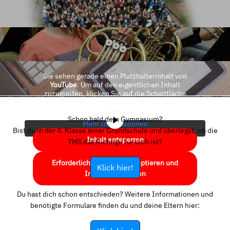
Sie sehen gerade einen Platzhalterinhalt von
YouTube
. Um auf den eigentlichen Inhalt
zuzugreifen, klicken Sie auf die Schaltfläche
unten. Bitte beachten Sie, dass dabei Daten an
Drittanbieter weitergegeben werden.
Schon bald dein Gymnasium?
Mehr Informationen
Bist du in der 4. Klasse einer Grundschule und überlegst, ob die
Inhalt entsperren
TMS das Richtige für dich ist?
Erforderlichen Service akzeptieren und
Klick hier!
Inhalte entsperren
Du hast dich schon entschieden? Weitere Informationen und
benötigte Formulare finden du und deine Eltern hier: