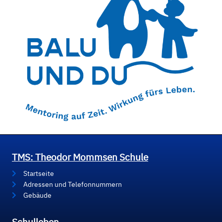
TMS: Theodor Mommsen Schule
Startseite
Adressen und Telefonnummern
Gebäude
Schulleben