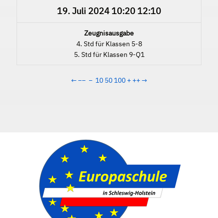
19. Juli 2024
10:20
12:10
Zeugnisausgabe
4. Std für Klassen 5-8
5. Std für Klassen 9-Q1
←
−−
−
10
50
100
+
++
→