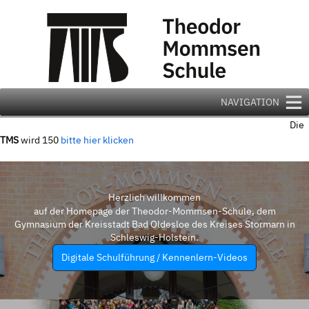
Zum
Inhalt
springen
NAVIGATION
Die
TMS
wird 150
bitte hier klicken
Herzlich willkommen
auf der Homepage der Theodor-Mommsen-Schule, dem
Gymnasium der Kreisstadt Bad Oldesloe des Kreises Stormarn in
Schleswig-Holstein.
Digitale Schulführung / Kennenlern-Videos