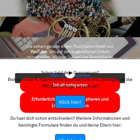
Sie sehen gerade einen Platzhalterinhalt von
YouTube
. Um auf den eigentlichen Inhalt
zuzugreifen, klicken Sie auf die Schaltfläche
unten. Bitte beachten Sie, dass dabei Daten an
Drittanbieter weitergegeben werden.
Schon bald dein Gymnasium?
Mehr Informationen
Bist du in der 4. Klasse einer Grundschule und überlegst, ob die
Inhalt entsperren
TMS das Richtige für dich ist?
Erforderlichen Service akzeptieren und
Klick hier!
Inhalte entsperren
Du hast dich schon entschieden? Weitere Informationen und
benötigte Formulare finden du und deine Eltern hier: