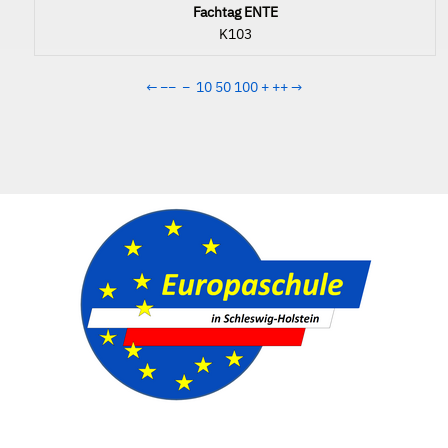
Fachtag ENTE
K103
←
−−
−
10
50
100
+
++
→