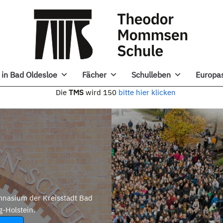
in Bad Oldesloe
Fächer
Schulleben
Europa
e
TMS
wird 150
bitte hier klicken
nasium der Kreisstadt Bad
g-Holstein.