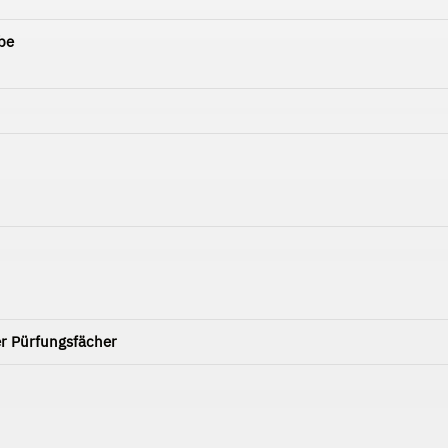
be
er Pürfungsfächer