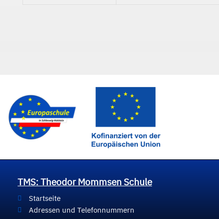
TMS: Theodor Mommsen Schule
Startseite
Adressen und Telefonnummern