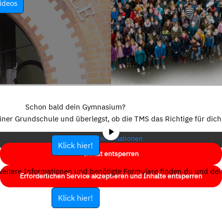
ideos
Sie sehen gerade einen Platzhalterinhalt von
YouTube
. Um auf den
eigentlichen Inhalt zuzugreifen, klicken Sie auf die Schaltfläche unten.
Schon bald dein Gymnasium?
Bitte beachten Sie, dass dabei Daten an Drittanbieter weitergegeben
einer Grundschule und überlegst, ob die TMS das Richtige für dich 
werden.
Mehr Informationen
Klick hier!
Inhalt entsperren
eitere Informationen und benötigte Formulare finden du und dein
Erforderlichen Service akzeptieren und Inhalte entsperren
Klick hier!