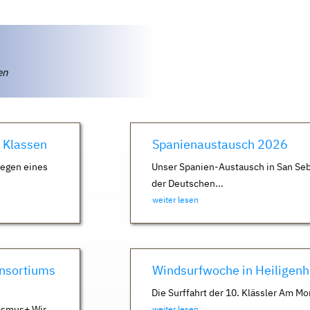
ten
. Klassen
Spanienaustausch 2026
Wegen eines
Unser Spanien-Austausch in San Seb
der Deutschen...
weiter lesen
nsortiums
Windsurfwoche in Heiligen
Die Surffahrt der 10. Klässler Am Mo
asmus+ Wir
weiter lesen