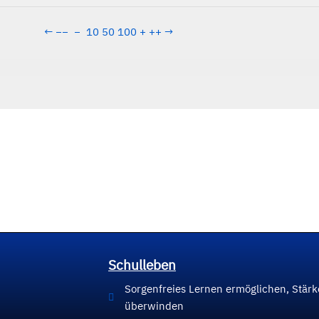
←
−−
−
10
50
100
+
++
→
Schulleben
Sorgenfreies Lernen ermöglichen, Stär
überwinden