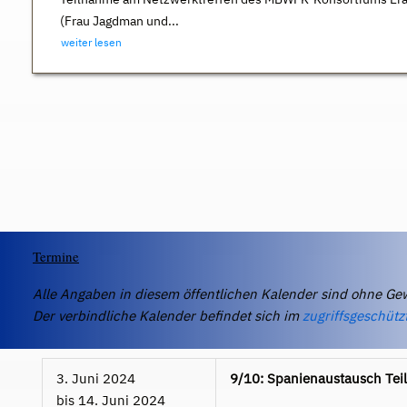
(Frau Jagdman und...
weiter lesen
Termine
Alle Angaben in diesem öffentlichen Kalender sind ohne Ge
Der verbindliche Kalender befindet sich im
zugriffsgeschütz
3. Juni 2024
9/10: Spanienaustausch Teil
bis
14. Juni 2024