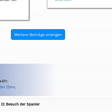
Weitere Beiträge anzeigen
währ.
ten IServ
.
 II: Besuch der Spanier