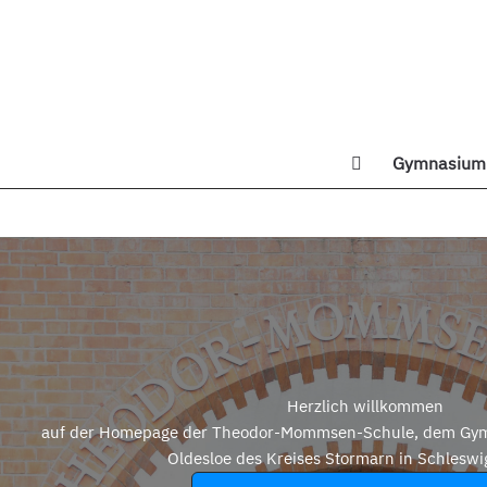
Zum
Inhalt
springen
Gymnasium 
Di
Herzlich willkommen
auf der Homepage der Theodor-Mommsen-Schule, dem Gym
Oldesloe des Kreises Stormarn in Schleswi