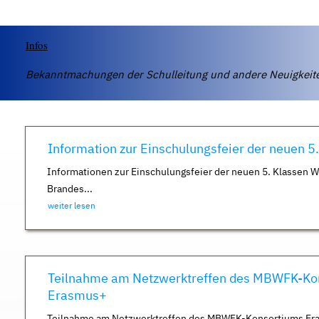
Infos
Bekanntmachungen der Schulleitung und andere Neuigkei
Information zur Einschulungsfeier der neuen 5
Informationen zur Einschulungsfeier der neuen 5. Klassen 
Brandes...
weiter lesen
Teilnahme am Netzwerktreffen des MBWFK-Ko
Erasmus+
Teilnahme am Netzwerktreffen des MBWFK-Konsortiums Er