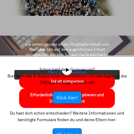
Sie sehen gerade einen Platzhalterinhalt von
YouTube
. Um auf den eigentlichen Inhalt
zuzugreifen, klicken Sie auf die Schaltfläche
unten. Bitte beachten Sie, dass dabei Daten an
Drittanbieter weitergegeben werden.
Schon bald dein Gymnasium?
Mehr Informationen
Bist du in der 4. Klasse einer Grundschule und überlegst, ob die
Inhalt entsperren
TMS das Richtige für dich ist?
Erforderlichen Service akzeptieren und
Klick hier!
Inhalte entsperren
Du hast dich schon entschieden? Weitere Informationen und
benötigte Formulare finden du und deine Eltern hier: