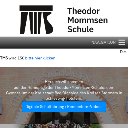
Zum
Inhalt
springen
NAVIGATION
Die
TMS
wird 150
bitte hier klicken
Herzlich willkommen
auf der Homepage der Theodor-Mommsen-Schule, dem
Gymnasium der Kreisstadt Bad Oldesloe des Kreises Stormarn in
Schleswig-Holstein.
Digitale Schulführung / Kennenlern-Videos